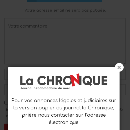
Votre adresse email ne sera pas publiée.
Pour vos annonces légales et judiciaires sur
la version papier du journal la Chronique,
Enregistrez mon nom, mon adresse e-mail et mon site Web
prière nous contacter sur l’adresse
dans ce navigateur pour le prochain commentaire.
électronique