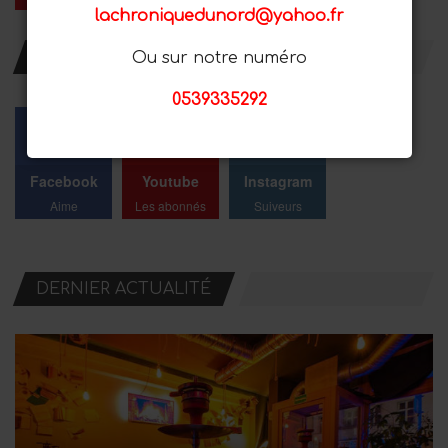
lachroniquedunord@yahoo.fr
RESTER AVEC NOUS
Ou sur notre numéro
0539335292
Facebook
Youtube
Instagram
Aime
Les abonnés
Suiveurs
DERNIER ACTUALITÉ