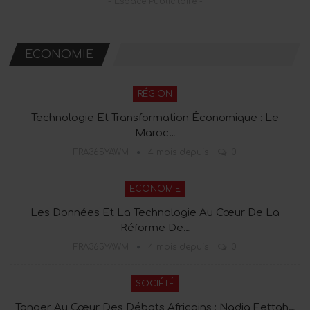
- Espace Publicitaire -
ECONOMIE
RÉGION
Technologie Et Transformation Économique : Le
Maroc…
FRA365YAWM
4 mois depuis
0
ECONOMIE
Les Données Et La Technologie Au Cœur De La
Réforme De…
FRA365YAWM
4 mois depuis
0
SOCIÉTÉ
Tanger Au Cœur Des Débats Africains : Nadia Fettah…