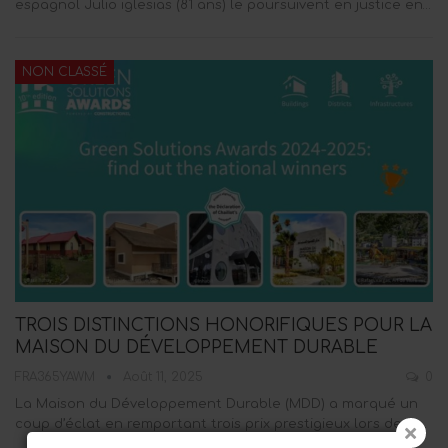
espagnol Julio iglesias (81 ans) le poursuivent en justice en…
NON CLASSÉ
TROIS DISTINCTIONS HONORIFIQUES POUR LA
MAISON DU DÉVELOPPEMENT DURABLE
FRA365YAWM
Août 11, 2025
0
La Maison du Développement Durable (MDD) a marqué un
coup d’éclat en remportant trois prix prestigieux lors de la…