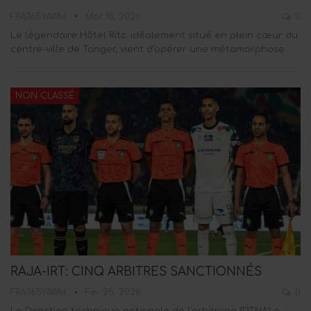
FRA365YAWM
Mar 18, 2026
0
Le légendaire Hôtel Ritz, idéalement situé en plein cœur du
centre-ville de Tanger, vient d’opérer une métamorphose…
NON CLASSÉ
RAJA-IRT: CINQ ARBITRES SANCTIONNÉS
FRA365YAWM
Fév 25, 2026
0