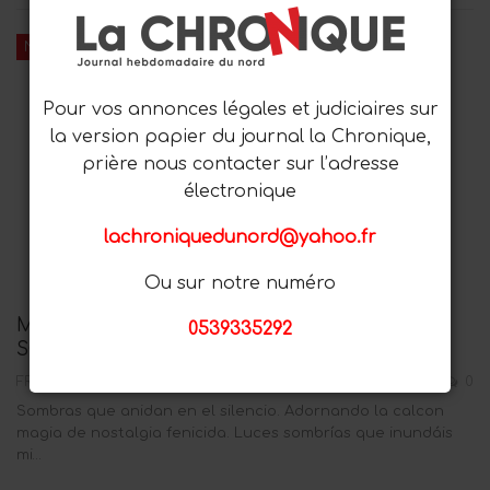
NON CLASSÉ
Pour vos annonces légales et judiciaires sur
la version papier du journal la Chronique,
prière nous contacter sur l’adresse
électronique
lachroniquedunord@yahoo.fr
Ou sur notre numéro
MIRADA CRÍTICA : PROSAS PROFANAS,
0539335292
SOMBRAS EN SU SILENCIO
FRA365YAWM
Août 9, 2025
0
Sombras que anidan en el silencio. Adornando la calcon
magia de nostalgia fenicida. Luces sombrías que inundáis
mi…