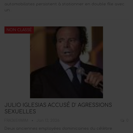
automobilistes persistent à stationner en double file avec
un…
NON CLASSÉ
JULIO IGLESIAS ACCUSÉ D’ AGRESSIONS
SEXUELLES
FRA365YAWM
Jan 13, 2026
0
Deux anciennes employées dominicaines du célèbre