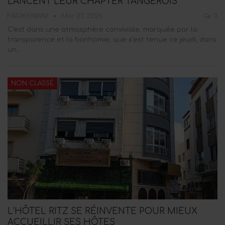
LANCENT LEUR CHAPTER TANGÉROIS
FRA365YAWM
Mar 27, 2026
0
C’est dans une atmosphère conviviale, marquée par la
transparence et la bonhomie, que s’est tenue ce jeudi, dans
un…
NON CLASSÉ
L’HÔTEL RITZ SE RÉINVENTE POUR MIEUX
ACCUEILLIR SES HÔTES