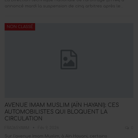
La Direction technique nationale de l'arbitrage (DTNA) a
annoncé mardi la suspension de cinq arbitres après le…
NON CLASSÉ
AVENUE IMAM MUSLIM (AÏN HAYANI): CES
AUTOMOBILISTES QUI BLOQUENT LA
CIRCULATION
FRA365YAWM
Fév 9, 2026
0
Sur l'avenue Imam Muslim, à Aïn Hayani, certains