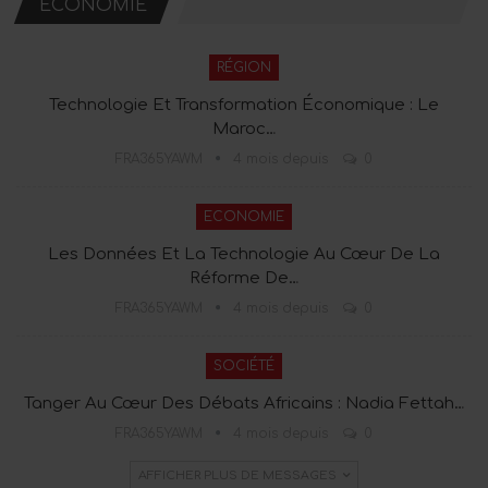
ECONOMIE
RÉGION
Technologie Et Transformation Économique : Le
Maroc…
FRA365YAWM
4 mois depuis
0
ECONOMIE
Les Données Et La Technologie Au Cœur De La
Réforme De…
FRA365YAWM
4 mois depuis
0
SOCIÉTÉ
Tanger Au Cœur Des Débats Africains : Nadia Fettah…
FRA365YAWM
4 mois depuis
0
AFFICHER PLUS DE MESSAGES