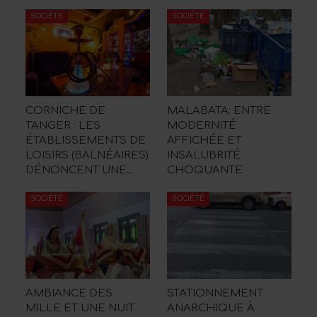
SOCIÉTÉ
SOCIÉTÉ
CORNICHE DE
MALABATA: ENTRE
TANGER : LES
MODERNITÉ
ÉTABLISSEMENTS DE
AFFICHÉE ET
LOISIRS (BALNÉAIRES)
INSALUBRITÉ
DÉNONCENT UNE…
CHOQUANTE
SOCIÉTÉ
SOCIÉTÉ
AMBIANCE DES
STATIONNEMENT
MILLE ET UNE NUIT
ANARCHIQUE À