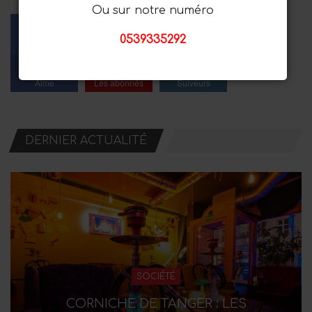
Ou sur notre numéro
0539335292
Facebook
Youtube
Instagram
Aime
Les abonnés
Suiveurs
DERNIER ACTUALITÉ
SOCIÉTÉ
CORNICHE DE TANGER : LES