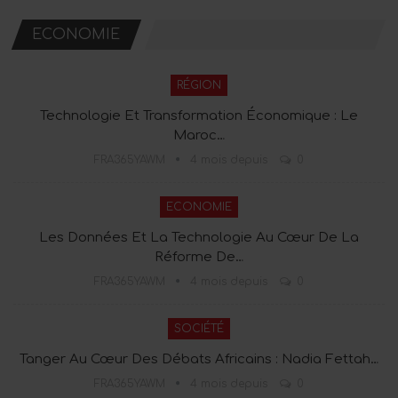
ECONOMIE
RÉGION
Technologie Et Transformation Économique : Le
Maroc…
FRA365YAWM
4 mois depuis
0
ECONOMIE
Les Données Et La Technologie Au Cœur De La
Réforme De…
FRA365YAWM
4 mois depuis
0
SOCIÉTÉ
Tanger Au Cœur Des Débats Africains : Nadia Fettah…
FRA365YAWM
4 mois depuis
0