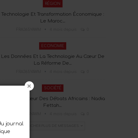
RÉGION
Technologie Et Transformation Économique :
Le Maroc…
FRA365YAWM
4 mois depuis
0
ECONOMIE
Les Données Et La Technologie Au Cœur De
La Réforme De…
FRA365YAWM
4 mois depuis
0
SOCIÉTÉ
Tanger Au Cœur Des Débats Africains : Nadia
Fettah…
FRA365YAWM
4 mois depuis
0
du journal
AFFICHER PLUS DE MESSAGES
ique