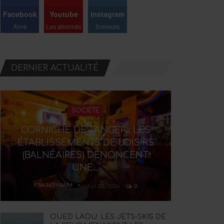
Facebook
Youtube
Instagram
Aime
Les abonnés
Suiveurs
DERNIER ACTUALITÉ
SOCIÉTÉ
CORNICHE DE TANGER : LES
ÉTABLISSEMENTS DE LOISIRS
(BALNÉAIRES) DÉNONCENT
UNE…
FRA365YAWM
Juil 22, 2026
0
OUED LAOU: LES JETS-SKIS DE