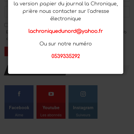
la version papier du journal la Chronique,
prière nous contacter sur l’adresse
électronique
lachroniquedunord@yahoo.fr
Enregistrez mon nom, mon adresse e-mail et mon site Web
dans ce navigateur pour le prochain commentaire.
Ou sur notre numéro
0539335292
RESTER AVEC NOUS
Facebook
Youtube
Instagram
Aime
Les abonnés
Suiveurs