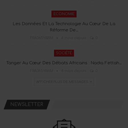
ECONOMIE
Les Données Et La Technologie Au Cœur De La
Réforme De…
FRA365YAWM
4 mois depuis
0
SOCIÉTÉ
Tanger Au Cœur Des Débats Africains : Nadia Fettah…
FRA365YAWM
4 mois depuis
0
AFFICHER PLUS DE MESSAGES
NEWSLETTER