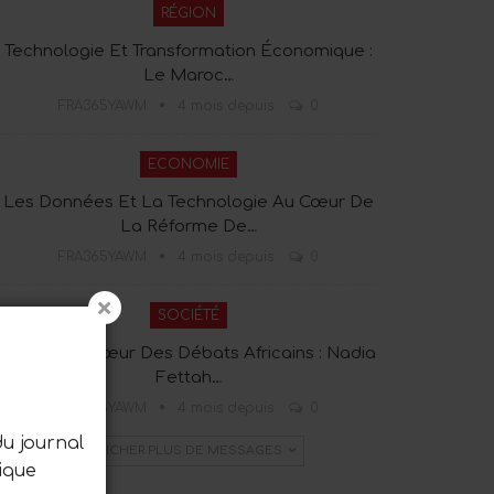
RÉGION
Technologie Et Transformation Économique :
Le Maroc…
FRA365YAWM
4 mois depuis
0
ECONOMIE
Les Données Et La Technologie Au Cœur De
La Réforme De…
FRA365YAWM
4 mois depuis
0
SOCIÉTÉ
Tanger Au Cœur Des Débats Africains : Nadia
Fettah…
FRA365YAWM
4 mois depuis
0
du journal
AFFICHER PLUS DE MESSAGES
ique