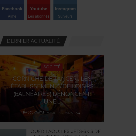
Facebook
Youtube
Instagram
Aime
Les abonnés
Suiveurs
DERNIER ACTUALITÉ
SOCIÉTÉ
CORNICHE DE TANGER : LES
ÉTABLISSEMENTS DE LOISIRS
(BALNÉAIRES) DÉNONCENT
UNE…
FRA365YAWM
Juil 22, 2026
0
OUED LAOU: LES JETS-SKIS DE