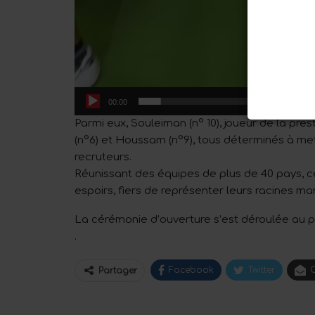
00:00
Parmi eux, Souleiman (n° 10), joueur de la pre
(n°6) et Houssam (n°9), tous déterminés à mett
recruteurs.
Réunissant des équipes de plus de 40 pays, ce
espoirs, fiers de représenter leurs racines ma
La cérémonie d’ouverture s’est déroulée au p
.
Facebook
Twitter
C
Partager