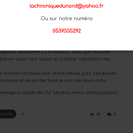
lachroniquedunord@yahoo.fr
Ou sur notre numéro
0539335292
01:04
stigieuse académie « La Masia », ainsi que Youssef
re en avant leur talent et à attirer l’attention des
 tournoi constitue une vitrine idéale pour ces jeunes
rocaines et de porter haut le nom de leurs clubs.
restigieux stade de l’AT Madrid, Arena Metropolitano
ourriel
19
0