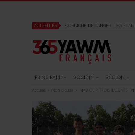
ACTUALITÉS
OUED LAOU: LES JETS-SKIS DE L
PRINCIPALE
SOCIÉTÉ
RÉGION
Accueil
Non classé
MAD CUP: TROIS TALENTS T