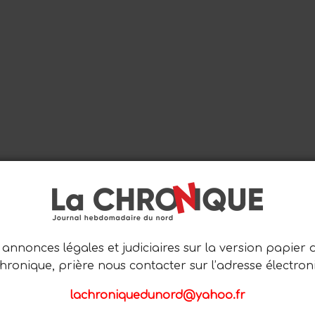
annonces légales et judiciaires sur la version papier 
Chronique, prière nous contacter sur l’adresse électron
lachroniquedunord@yahoo.fr