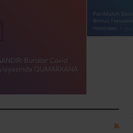
PariMatch Bonu
Bonus Hesabınd
FRA365YAWM
Mai
ANDIR: Buralar Cavid
Səviyyəsində QUMARXANA