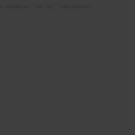
BET AZERBAYDJAN
1XBET GIRIŞ
1XBET KAZAHSTAN