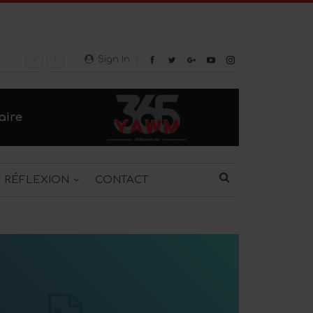
Sign In
RÉFLEXION
CONTACT