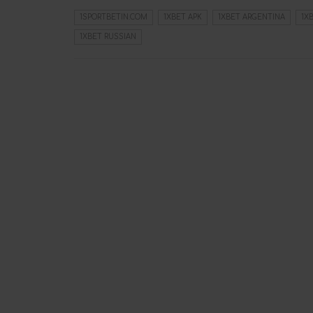
1SPORTBETIN.COM
1XBET APK
1XBET ARGENTINA
1X
1XBET RUSSIAN