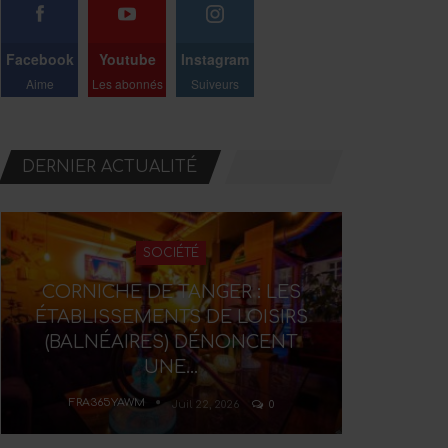
Facebook
Youtube
Instagram
Aime
Les abonnés
Suiveurs
DERNIER ACTUALITÉ
SOCIÉTÉ
CORNICHE DE TANGER : LES
ÉTABLISSEMENTS DE LOISIRS
(BALNÉAIRES) DÉNONCENT
UNE…
FRA365YAWM
Juil 22, 2026
0