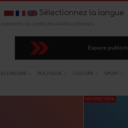
Sélectionnez la langue
CORNICHE DE TANGER : LES ÉTABLISSEMENTS DE LOISIRS (BALNÉAIRES) DÉNONCENT UNE CONCURENCE DELOYALE DES CAFÉS CHICHA
ECONOMIE
POLITIQUE
CULTURE
SPORT
MOSTBET INDIA