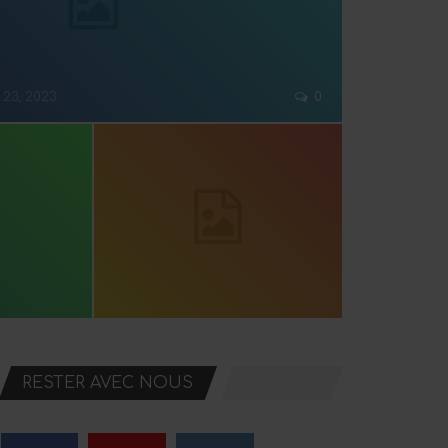
 23, 2023
0
RESTER AVEC NOUS