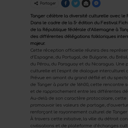
Partager
Tanger célèbre la diversité culturelle avec le
Dans le cadre de la 5ᵉ édition du Festival Fic
de la République fédérale d’Allemagne à Tanger
des différentes délégations folkloriques inte
majeur.
Cette réception officielle réunira des repré
d’Espagne, du Portugal, de Bulgarie, du Brésil
du Pérou, du Paraguay et du Nicaragua. Une part
culturelle et l’esprit de dialogue interculturel q
Prévue en amont du grand défilé et du spectac
de Tanger à partir de 16h00, cette rencontre s
et de rapprochement entre les différentes dé
Au-delà de son caractère protocolaire, cette 
promouvoir les valeurs de partage, d’ouvertur
renforçant le rayonnement culturel de Tanger 
À travers cette initiative, la ville du détroit 
civilisations et de plateforme d’échanges cultu