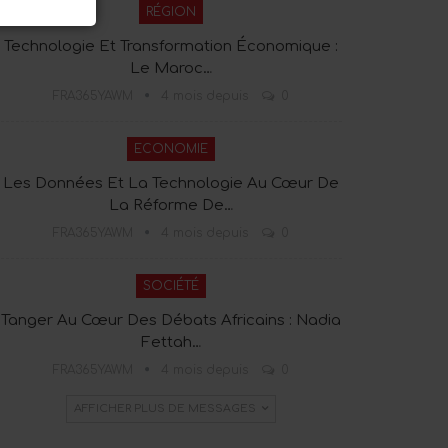
RÉGION
Technologie Et Transformation Économique :
Le Maroc…
FRA365YAWM
4 mois depuis
0
ECONOMIE
Les Données Et La Technologie Au Cœur De
La Réforme De…
FRA365YAWM
4 mois depuis
0
SOCIÉTÉ
Tanger Au Cœur Des Débats Africains : Nadia
Fettah…
FRA365YAWM
4 mois depuis
0
AFFICHER PLUS DE MESSAGES