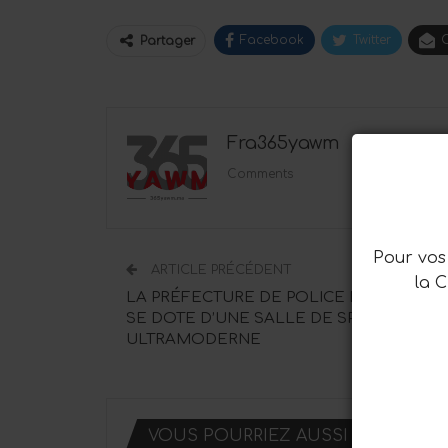
Facebook
Twitter
C
Partager
Fra365yawm
1194 Posts
Comments
Pour vos 
ARTICLE PRÉCÉDENT
la 
LA PRÉFECTURE DE POLICE DE TÉTOUA
SE DOTE D’UNE SALLE DE SPORT
ULTRAMODERNE
VOUS POURRIEZ AUSSI AIMER