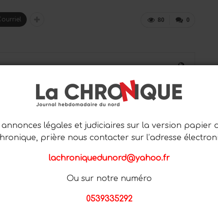
ourriel
80
0
0
annonces légales et judiciaires sur la version papier 
PROCHAIN ARTICLE
Chronique, prière nous contacter sur l’adresse électron
N
JOURNÉE INTERNATIONALE DE LA
MUSIQUE : SOIRÉE D’AL ALA AU PALAIS
lachroniquedunord@yahoo.fr
DES INSTITUTIONS ITALIENNES
Ou sur notre numéro
0539335292
Plus D'articles De L'auteur