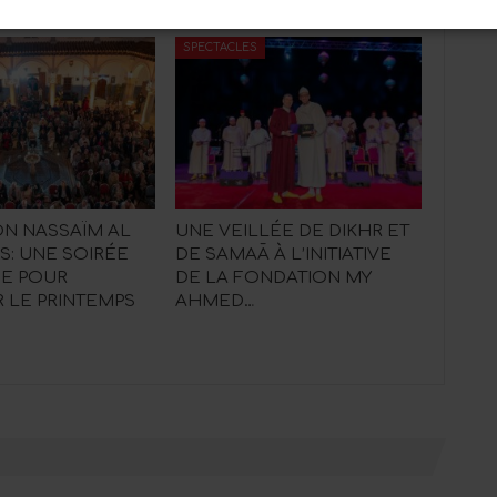
SPECTACLES
N NASSAÏM AL
UNE VEILLÉE DE DIKHR ET
: UNE SOIRÉE
DE SAMAĀ À L’INITIATIVE
UE POUR
DE LA FONDATION MY
 LE PRINTEMPS
AHMED…