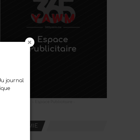
du journal
ique
- Espace Publicitaire -
ECONOMIE