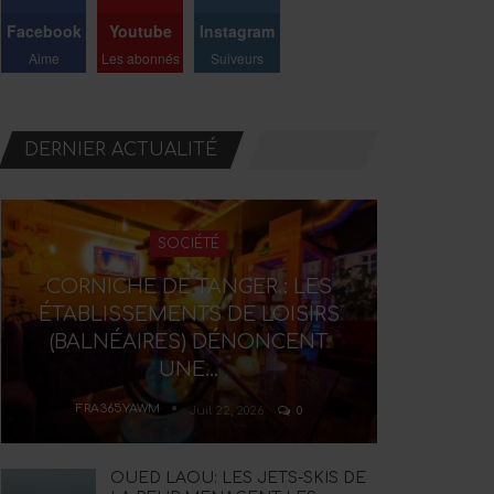
Facebook
Youtube
Instagram
Aime
Les abonnés
Suiveurs
DERNIER ACTUALITÉ
SOCIÉTÉ
CORNICHE DE TANGER : LES
ÉTABLISSEMENTS DE LOISIRS
(BALNÉAIRES) DÉNONCENT
UNE…
FRA365YAWM
Juil 22, 2026
0
OUED LAOU: LES JETS-SKIS DE