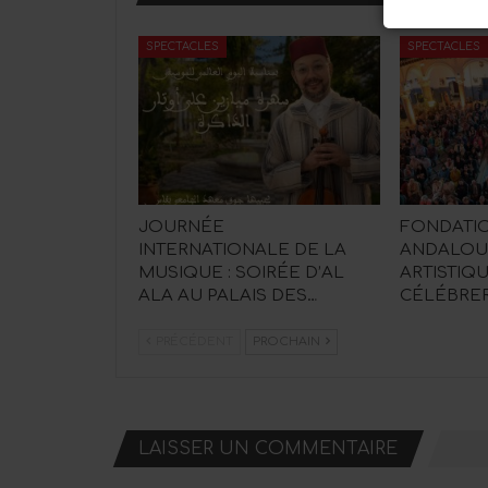
SPECTACLES
SPECTACLES
JOURNÉE
FONDATIO
INTERNATIONALE DE LA
ANDALOUS
MUSIQUE : SOIRÉE D’AL
ARTISTIQ
ALA AU PALAIS DES…
CÉLÉBRER
PRÉCÉDENT
PROCHAIN
LAISSER UN COMMENTAIRE