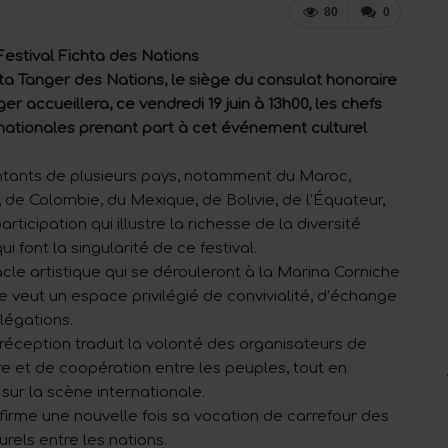
80
0
 Festival Fichta des Nations
hta Tanger des Nations, le siège du consulat honoraire
 accueillera, ce vendredi 19 juin à 13h00, les chefs
rnationales prenant part à cet événement culturel
sentants de plusieurs pays, notamment du Maroc,
, de Colombie, du Mexique, de Bolivie, de l’Équateur,
icipation qui illustre la richesse de la diversité
ui font la singularité de ce festival.
le artistique qui se dérouleront à la Marina Corniche
e veut un espace privilégié de convivialité, d’échange
légations.
réception traduit la volonté des organisateurs de
e et de coopération entre les peuples, tout en
sur la scène internationale.
confirme une nouvelle fois sa vocation de carrefour des
rels entre les nations.