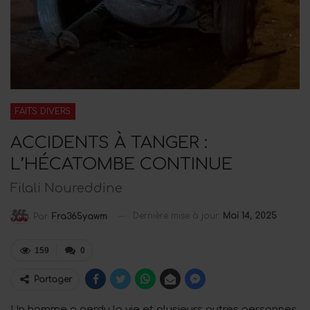
FAITS DIVERS
ACCIDENTS À TANGER :
L’HÉCATOMBE CONTINUE
Filali Noureddine
Dernière mise à jour
Mai 14, 2025
Par
Fra365yawm
159
0
Partager
Un homme a perdu la vie et plusieurs autres personnes