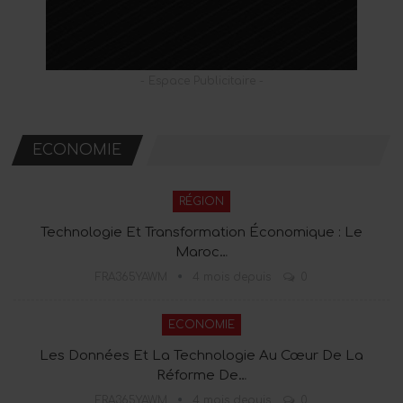
- Espace Publicitaire -
ECONOMIE
RÉGION
Technologie Et Transformation Économique : Le
Maroc…
FRA365YAWM
4 mois depuis
0
ECONOMIE
Les Données Et La Technologie Au Cœur De La
Réforme De…
FRA365YAWM
4 mois depuis
0