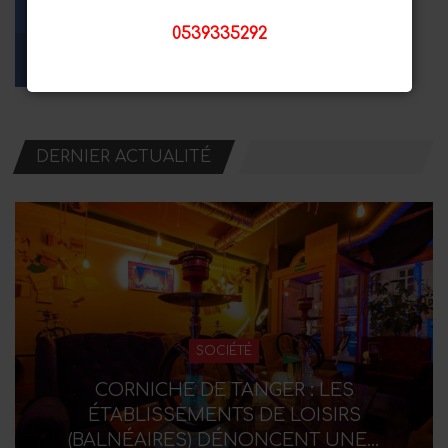
0539335292
Facebook
Youtube
Instagram
Aime
Les abonnés
Suiveurs
DERNIER ACTUALITÉ
SOCIÉTÉ
CORNICHE DE TANGER : LES
ÉTABLISSEMENTS DE LOISIRS
(BALNÉAIRES) DÉNONCENT UNE…