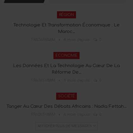
RÉGION
Technologie Et Transformation Économique : Le
Maroc…
FRA365YAWM
4 mois depuis
0
ECONOMIE
Les Données Et La Technologie Au Cœur De La
Réforme De…
FRA365YAWM
4 mois depuis
0
SOCIÉTÉ
Tanger Au Cœur Des Débats Africains : Nadia Fettah…
FRA365YAWM
4 mois depuis
0
AFFICHER PLUS DE MESSAGES