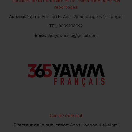
soucions de la neutralité et de l’exactitude dans nos
reportages.
Adresse:
29, rue Amr Ibn El Aas, 2ème étage N:13, Tanger
TEL:
0539933592
Email:
365yawm.ma@gmail.com
Comité éditorial
Directeur de la publication:
Anas Haddaoui el-Alami