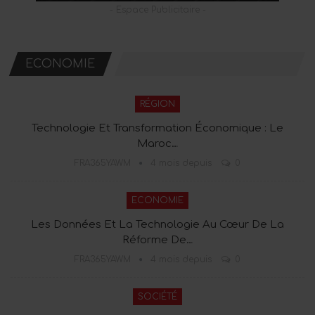
- Espace Publicitaire -
ECONOMIE
RÉGION
Technologie Et Transformation Économique : Le
Maroc…
FRA365YAWM
4 mois depuis
0
ECONOMIE
Les Données Et La Technologie Au Cœur De La
Réforme De…
FRA365YAWM
4 mois depuis
0
SOCIÉTÉ