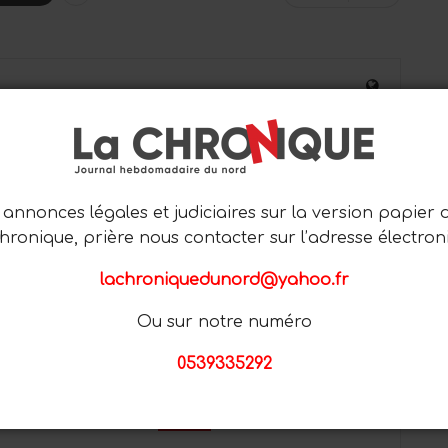
0
annonces légales et judiciaires sur la version papier 
PROCHAIN ARTICLE
Chronique, prière nous contacter sur l’adresse électron
ENSEIGNEMENT : DES ENSEIGNANTS DU
PUBLIC RELEVÉS DE LEURS FONCTIONS
lachroniquedunord@yahoo.fr
Ou sur notre numéro
0539335292
Plus D'articles De L'auteur
RÉGION