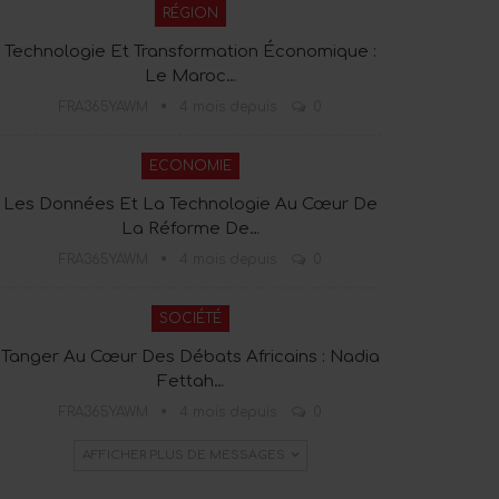
RÉGION
Technologie Et Transformation Économique :
Le Maroc…
FRA365YAWM
4 mois depuis
0
ECONOMIE
Les Données Et La Technologie Au Cœur De
La Réforme De…
FRA365YAWM
4 mois depuis
0
SOCIÉTÉ
Tanger Au Cœur Des Débats Africains : Nadia
Fettah…
FRA365YAWM
4 mois depuis
0
AFFICHER PLUS DE MESSAGES