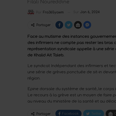
Filali Noureddine
Sur
Jan 6, 2024
Par
Fra365yawm
Partager
Face au mutisme des instances gouvernement
des infirmiers ne compte pas rester les bras
représentation syndicale appelle à une série 
de Khalid Ait Taleb.
Le syndicat Indépendant des infirmiers et te
une série de grèves ponctuée de sit-in devant 
région.
Epine dorsale du système de santé, le corps inf
Le recours à la grève est un moyen de faire p
au niveau du ministère de la santé et au déc
Facebook
Twitter
C
Partager