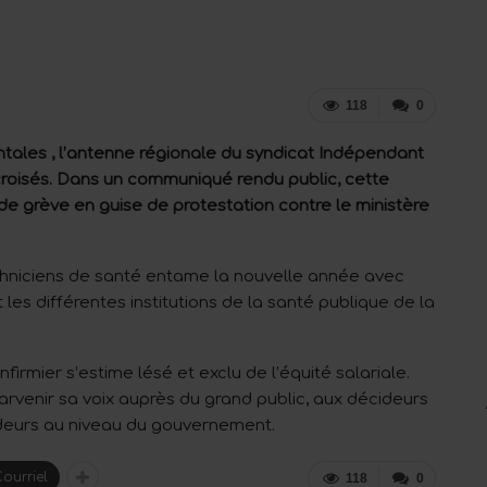
118
0
ales , l’antenne régionale du syndicat Indépendant
 croisés. Dans un communiqué rendu public, cette
de grève en guise de protestation contre le ministère
chniciens de santé entame la nouvelle année avec
les différentes institutions de la santé publique de la
irmier s’estime lésé et exclu de l’équité salariale.
arvenir sa voix auprès du grand public, aux décideurs
ideurs au niveau du gouvernement.
ourriel
118
0