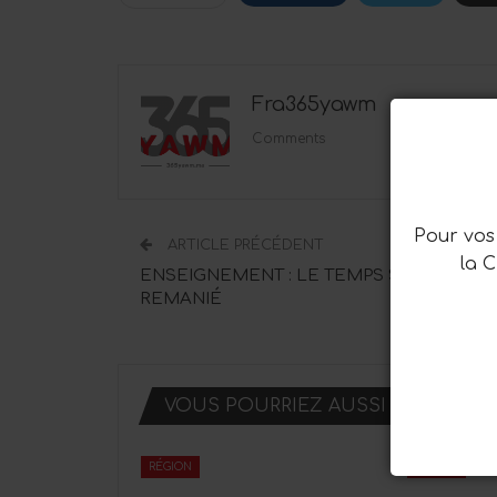
Fra365yawm
1194 Posts
Comments
Pour vos 
ARTICLE PRÉCÉDENT
la 
ENSEIGNEMENT : LE TEMPS SCOLAIRE
REMANIÉ
VOUS POURRIEZ AUSSI AIMER
RÉGION
RÉGION