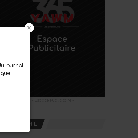
du journal
ique
- Espace Publicitaire -
ECONOMIE