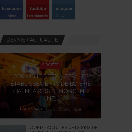
Facebook
Youtube
Instagram
Aime
Les abonnés
Suiveurs
DERNIER ACTUALITÉ
SOCIÉTÉ
CORNICHE DE TANGER : LES
ÉTABLISSEMENTS DE LOISIRS
(BALNÉAIRES) DÉNONCENT
UNE…
FRA365YAWM
Juil 22, 2026
0
OUED LAOU: LES JETS-SKIS DE