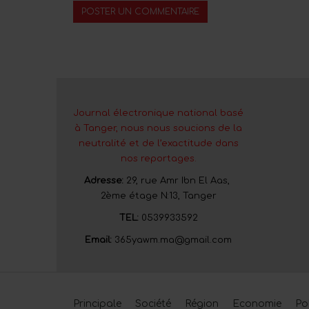
Journal électronique national basé
à Tanger, nous nous soucions de la
neutralité et de l’exactitude dans
nos reportages.
Adresse:
29, rue Amr Ibn El Aas,
2ème étage N:13, Tanger
TEL:
0539933592
Email:
365yawm.ma@gmail.com
Principale
Société
Région
Economie
Po