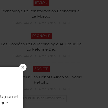
RÉGION
Technologie Et Transformation Économique :
Le Maroc…
FRA365YAWM
4 mois depuis
0
ECONOMIE
Les Données Et La Technologie Au Cœur De
La Réforme De…
FRA365YAWM
4 mois depuis
0
SOCIÉTÉ
Tanger Au Cœur Des Débats Africains : Nadia
Fettah…
FRA365YAWM
4 mois depuis
0
du journal
AFFICHER PLUS DE MESSAGES
ique