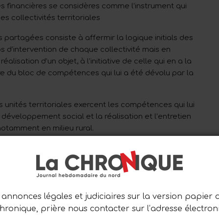
es financières se considères comme l’instrument qui
 collectivités territoriales
 partagées consiste à affermir la logique initials des
 d’intervention de chaque collectivité mais en
lisation d’un objet, à l’initiative de celle qui en a la
dre du bloc de compétences qui lui a été dévolu par la
s unités territoriales exercent les compétences qui lui
 développement social et la réalisation et l’entretien
otamment en milieu rural.
des acteurs majeurs de la vie locale. Leurs
nt, ce qui nécessite des ressources accrues et une
ctifs augmentent également, et aussi ont un impact
ière d’investissement public, l’accroissement du
c local a pour conséquence de faire augmenter le
annonces légales et judiciaires sur la version papier 
ssement des compétences des collectivités
Chronique, prière nous contacter sur l’adresse électron
 est prévu et autorisé, pour chaque année budgétaire,