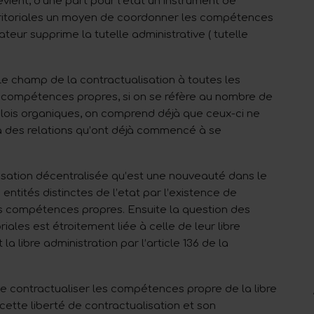
vient, d’une part pour l’état un instrument de
territoriales un moyen de coordonner les compétences
teur supprime la tutelle administrative ( tutelle
le champ de la contractualisation à toutes les
ompétences propres, si on se réfère au nombre de
lois organiques, on comprend déjà que ceux-ci ne
à des relations qu’ont déjà commencé à se
nisation décentralisée qu’est une nouveauté dans le
s entités distinctes de l’etat par l’existence de
 des compétences propres. Ensuite la question des
iales est étroitement liée à celle de leur libre
la libre administration par l’article 136 de la
té de contractualiser les compétences propre de la libre
cette liberté de contractualisation et son