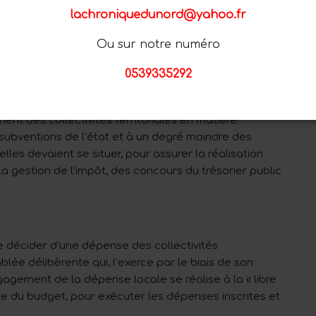
lachroniquedunord@yahoo.fr
la commune, la préfecture ou de la province et la
 111-14, 112-14, 113-14).
Ou sur notre numéro
 charges et de ce fait sur cet équilibre.
0539335292
nt des collectivités territoriales en matière
ubventions de l’état et à un degré moindre des
elles devaient se situer, pour assurer la réalisation
a gestion de l’impôt, des concours du trésorier public
de décider d’une dépense des collectivités
lée délibèrente qui, l’exerce par le biais de son
ngagement de la dépense locale se réalise à la « libre
vote du budget, pour exécuter les dépenses inscrites et