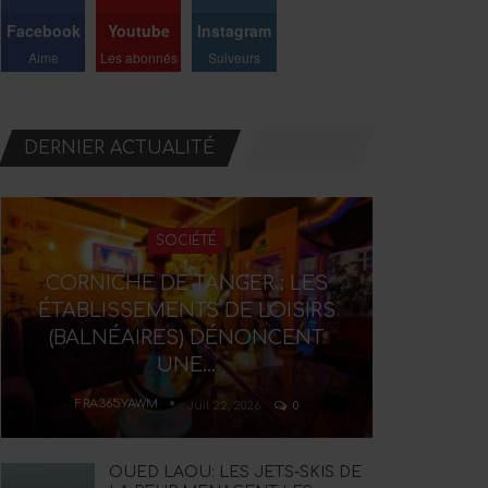
Facebook
Youtube
Instagram
Aime
Les abonnés
Suiveurs
DERNIER ACTUALITÉ
SOCIÉTÉ
CORNICHE DE TANGER : LES
ÉTABLISSEMENTS DE LOISIRS
(BALNÉAIRES) DÉNONCENT
UNE…
FRA365YAWM
Juil 22, 2026
0
OUED LAOU: LES JETS-SKIS DE