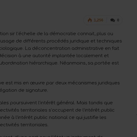
1,256
0
ion sir l’échelle de la démocratie connait, plus ou
 l’usage de différents procédés juridique et techniques
iologique. La déconcentration administrative en fait
 décision à une autorité implantée localement et
 subordination hiérarchique. Néanmoins, sa portée est
ive est mis en œuvre par deux mécanismes juridiques
légation de signature.
iales poursuivent l’intérêt général. Mais tandis que
lectivités territoriales s’occupent de l’intérêt public
née à l’intérêt public national ce qui justifie les
ectivités territoriales.