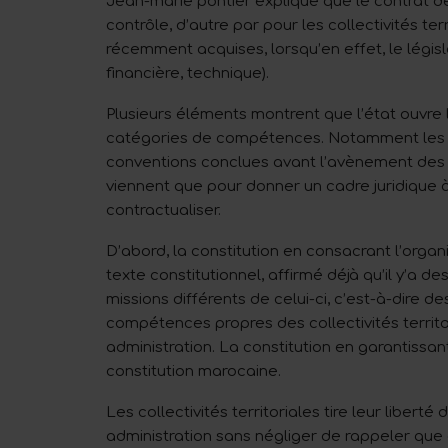
Jean-marie pontier explique que le contrat de
contrôle, d’autre par pour les collectivités 
récemment acquises, lorsqu’en effet, le législa
financière, technique).
Plusieurs éléments montrent que l’état ouvre 
catégories de compétences. Notamment les c
conventions conclues avant l’avènement des 
viennent que pour donner un cadre juridique 
contractualiser.
D’abord, la constitution en consacrant l’orga
texte constitutionnel, affirmé déjà qu’il y’a de
missions différents de celui-ci, c’est-à-dire
compétences propres des collectivités territor
administration. La constitution en garantissant 
constitution marocaine.
Les collectivités territoriales tire leur liber
administration sans négliger de rappeler que 