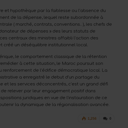
re et hypothèque par la faiblesse ou l’absence du
ment de la dépense, lequel reste subordonnée à
trale ( marché, contrats, conventions.. ), les chefs de
rdonateur de dépenses » des leurs statuts de
ces centraux des ministres affaibli l’action des
 créé un déséquilibre institutionnel local.
mérique, le comportement classique de la rétention
remédier à cette situation, le Maroc poursuit son
 renforcement de l’édifice démocratique local. La
strative a enregistré le debut d’un partage du
le et les services déconcentrés, c’est un grand défi
s de relever par leur engagement positif dans
ispositions juridiques en vue de l’instauration de ce
tenir la dynamique de la régionalisation avancée.
1,256
0