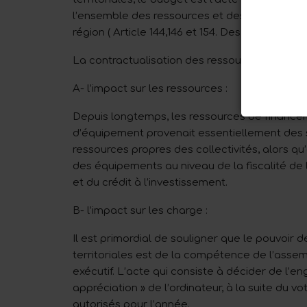
l’ensemble des ressources et des charges de 
région ( Article 144,146 et 154. Des lois organiques
La contractualisation des ressources et sur les
A- l’impact sur les ressources :
Depuis longtemps, les ressources de financeme
d’équipement provenait essentiellement des s
ressources propres des collectivités, alors qu’
des équipements au niveau de la fiscalité de l
et du crédit à l’investissement.
B- l’impact sur les charge :
Il est primordial de souligner que le pouvoir 
territoriales est de la compétence de l’assemb
exécutif. L’acte qui consiste à décider de l’e
appréciation » de l’ordinateur, à la suite du 
autorisés pour l’année.