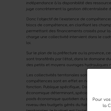
indépendance à la disponibilité des ressourc
juge concrètement la gestion décentralisée des
Donc l’objectif de l’existence de compétences
blocs de compétence, en clarifiant les champs
permettant des financements croisés pour la réa
charge une collectivité intervient dans le ca
loi.
Sur le plan de la préfecture ou la province, ce
sont transférés par l’état, dans le domaine du
des petits et moyens ouvrages hydrauliques n
Les collectivités territoriales sont devenues 
compétences sont en effet en nombre croissa
fonction. Publique spécifique,. Dont les effe
économique déterminant, spécialement en mat
poids économique quotidien du secteur publi
Pour vos 
niveau des budgets gérés du fait de l’accroi
la 
territoriales, le budget est l’acte par lequel