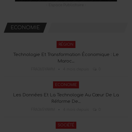
- Espace Publicitaire -
ECONOMIE
RÉGION
Technologie Et Transformation Économique : Le
Maroc…
FRA365YAWM
4 mois depuis
0
ECONOMIE
Les Données Et La Technologie Au Cœur De La
Réforme De…
FRA365YAWM
4 mois depuis
0
SOCIÉTÉ