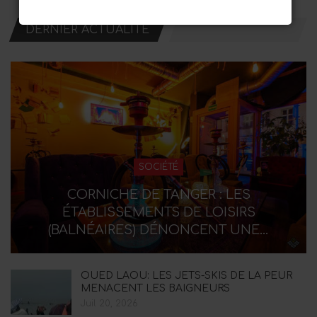
DERNIER ACTUALITÉ
SOCIÉTÉ
CORNICHE DE TANGER : LES
ÉTABLISSEMENTS DE LOISIRS
(BALNÉAIRES) DÉNONCENT UNE…
OUED LAOU: LES JETS-SKIS DE LA PEUR
MENACENT LES BAIGNEURS
Juil 20, 2026