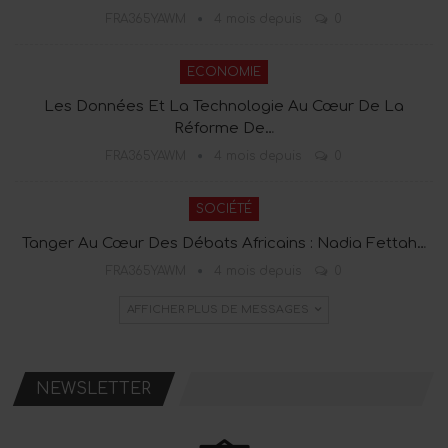
FRA365YAWM
4 mois depuis
0
ECONOMIE
Les Données Et La Technologie Au Cœur De La
Réforme De…
FRA365YAWM
4 mois depuis
0
SOCIÉTÉ
Tanger Au Cœur Des Débats Africains : Nadia Fettah…
FRA365YAWM
4 mois depuis
0
AFFICHER PLUS DE MESSAGES
NEWSLETTER