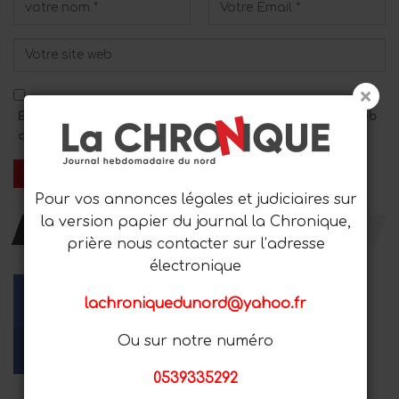
Enregistrez mon nom, mon adresse e-mail et mon site Web
dans ce navigateur pour le prochain commentaire.
Pour vos annonces légales et judiciaires sur
la version papier du journal la Chronique,
RESTER AVEC NOUS
prière nous contacter sur l’adresse
électronique
lachroniquedunord@yahoo.fr
Facebook
Youtube
Instagram
Ou sur notre numéro
Aime
Les abonnés
Suiveurs
0539335292