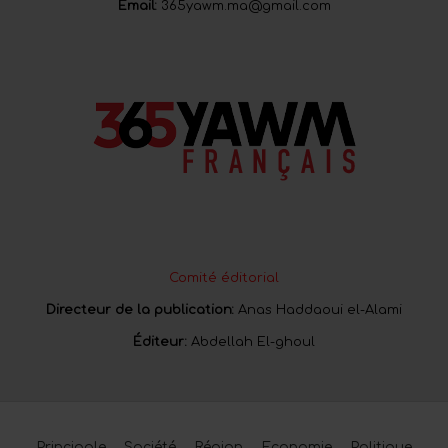
Email:
365yawm.ma@gmail.com
Comité éditorial
Directeur de la publication:
Anas Haddaoui el-Alami
Éditeur:
Abdellah El-ghoul
Principale
Société
Région
Economie
Politique