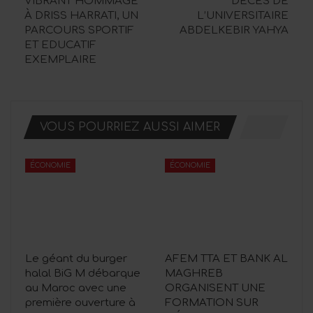
VIBRANT HOMMAGE
DÉCÈS DE
À DRISS HARRATI, UN
L’UNIVERSITAIRE
PARCOURS SPORTIF
ABDELKEBIR YAHYA
ET EDUCATIF
EXEMPLAIRE
VOUS POURRIEZ AUSSI AIMER
ÉCONOMIE
ÉCONOMIE
Le géant du burger
AFEM TTA ET BANK AL
halal BiG M débarque
MAGHREB
au Maroc avec une
ORGANISENT UNE
première ouverture à
FORMATION SUR