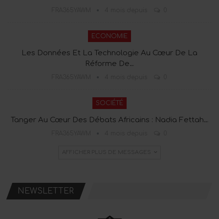
FRA365YAWM
4 mois depuis
0
ECONOMIE
Les Données Et La Technologie Au Cœur De La
Réforme De…
FRA365YAWM
4 mois depuis
0
SOCIÉTÉ
Tanger Au Cœur Des Débats Africains : Nadia Fettah…
FRA365YAWM
4 mois depuis
0
AFFICHER PLUS DE MESSAGES
NEWSLETTER