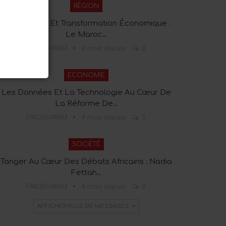
RÉGION
Technologie Et Transformation Économique :
Le Maroc…
FRA365YAWM
4 mois depuis
0
ECONOMIE
Les Données Et La Technologie Au Cœur De
La Réforme De…
FRA365YAWM
4 mois depuis
0
SOCIÉTÉ
Tanger Au Cœur Des Débats Africains : Nadia
Fettah…
FRA365YAWM
4 mois depuis
0
AFFICHER PLUS DE MESSAGES