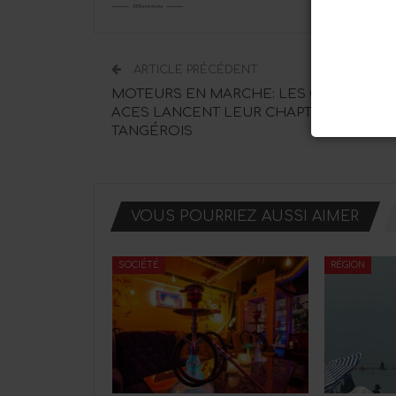
ARTICLE PRÉCÉDENT
MOTEURS EN MARCHE: LES CRIMSON
ACES LANCENT LEUR CHAPTER
TANGÉROIS
VOUS POURRIEZ AUSSI AIMER
SOCIÉTÉ
RÉGION