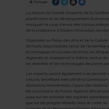
Partager
La réunion du Comité d’experts de la Conféren
planification et du développement économiqu
marquant le coup d’envoi des travaux prépara
de la croissance à travers l’innovation, les d
Organisée au Palais des Arts et de la Culture d
de hauts responsables venus de l’ensemble du
économiques et sociales récentes en Afrique,
régionale et analyseront le thème central de ce
les données et les technologies de pointe pou
Les experts auront également à se pencher 
celui du Secrétaire exécutif de la Commission
résolutions ministérielles, l’appui des Nations
les conclusions du Forum régional africain p
aussi sur les activités des organes subsidiai
que sur les progrès réalisés dans le cadre d
avancés et du Programme d’action d’Awaza en