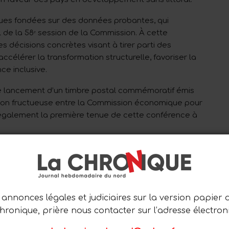
ues fondées sur des données probantes, qui
l de la 58ᵉ session de la Commission. À cette
es décisions concrètes visant à tirer parti des
célérer la transformation structurelle, favoriser la
ce inclusive.
le lancement d’un timbre postal commémoratif émis
on fructueuse entre la Commission économique pour
 également la première tenue de cette conférence à
ourriel
17
0
annonces légales et judiciaires sur la version papier 
0
Chronique, prière nous contacter sur l’adresse électron