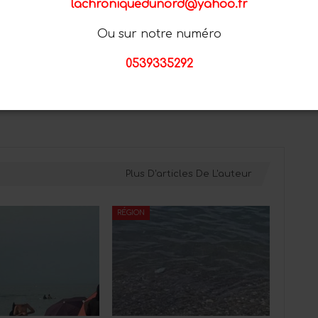
lachroniquedunord@yahoo.fr
Ou sur notre numéro
PROCHAIN ARTICLE
0539335292
CONGRÈS DE TANGER : LE DIABÈTE, UN
TUEUR AUX MULTIPLES FACETTES
Plus D'articles De L'auteur
RÉGION