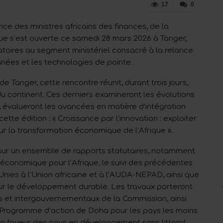
17
0
ce des ministres africains des finances, de la
e s’est ouverte ce samedi 28 mars 2026 à Tanger,
toires au segment ministériel consacré à la relance
onnées et les technologies de pointe.
e Tanger, cette rencontre réunit, durant trois jours,
 continent. Ces derniers examineront les évolutions
 évalueront les avancées en matière d’intégration
tte édition : « Croissance par l’innovation : exploiter
r la transformation économique de l’Afrique ».
sur un ensemble de rapports statutaires, notamment
 économique pour l’Afrique, le suivi des précédentes
 Unies à l’Union africaine et à l’AUDA-NEPAD, ainsi que
our le développement durable. Les travaux porteront
res et intergouvernementaux de la Commission, ainsi
u Programme d’action de Doha pour les pays les moins
 faveur des pays en développement sans littoral.