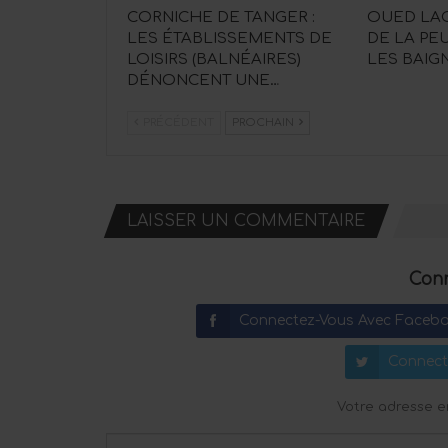
CORNICHE DE TANGER :
OUED LAO
LES ÉTABLISSEMENTS DE
DE LA PE
LOISIRS (BALNÉAIRES)
LES BAIG
DÉNONCENT UNE…
PRÉCÉDENT
PROCHAIN
LAISSER UN COMMENTAIRE
Conn
Connectez-Vous Avec Faceb
Connect
Votre adresse e