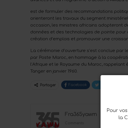
est de formuler des recommandations politiq
orienteront les travaux du segment ministérie
occasion, les ministres africains adopteront d
données et des technologies de pointe pour ac
création d’emplois et promouvoir une croissan
La cérémonie d’ouverture s’est conclue par 
par Poste Maroc, en hommage à la coopérati
l’Afrique et le Royaume du Maroc, rappelant
Tanger en janvier 1960.
Facebook
Twitter
C
Partager
Pour vos 
Fra365yawm
1194 Posts
la 
Comments