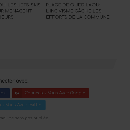
U: LES JETS-SKIS
PLAGE DE OUED LAOU:
UR MENACENT
L’INCIVISME GÂCHE LES
NEURS
EFFORTS DE LA COMMUNE
ecter avec:
ook
Connectez-Vous Avec Google
ez-Vous Avec Twitter
mail ne sera pas publiée.