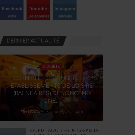
Facebook
Youtube
Instagram
Aime
Les abonnés
Suiveurs
DERNIER ACTUALITÉ
SOCIÉTÉ
CORNICHE DE TANGER : LES
ÉTABLISSEMENTS DE LOISIRS
(BALNÉAIRES) DÉNONCENT
UNE…
FRA365YAWM
Juil 22, 2026
0
OUED LAOU: LES JETS-SKIS DE