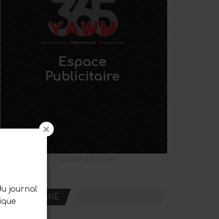
- Espace Publicitaire -
du journal
ECONOMIE
ique