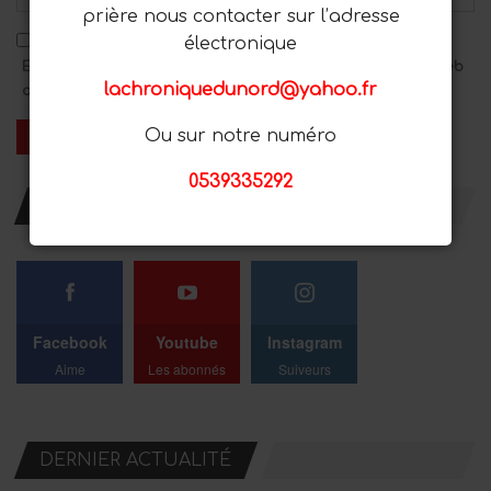
prière nous contacter sur l’adresse
électronique
Enregistrez mon nom, mon adresse e-mail et mon site Web
lachroniquedunord@yahoo.fr
dans ce navigateur pour le prochain commentaire.
Ou sur notre numéro
0539335292
RESTER AVEC NOUS
Facebook
Youtube
Instagram
Aime
Les abonnés
Suiveurs
DERNIER ACTUALITÉ