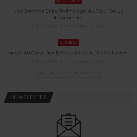
ECONOMIE
Les Données Et La Technologie Au Cœur De La
Réforme De…
FRA365YAWM
4 mois depuis
0
SOCIÉTÉ
Tanger Au Cœur Des Débats Africains : Nadia Fettah…
FRA365YAWM
4 mois depuis
0
AFFICHER PLUS DE MESSAGES
NEWSLETTER