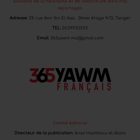
soucions de la neutralité et de l’exactitude dans nos
reportages.
Adresse:
29, rue Amr Ibn El Aas, 2ème étage N:13, Tanger
TEL:
0539933592
Email:
365yawm.ma@gmail.com
Comité éditorial
Directeur de la publication:
Anas Haddaoui el-Alami