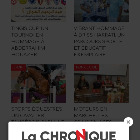
TINGIS CUP: UN
VIBRANT HOMMAGE
TOURNOI EN
À DRISS HARRATI, UN
HOMMAGE À
PARCOURS SPORTIF
ABDERRAHIM
ET EDUCATIF
HOUAZER
EXEMPLAIRE
SPORT
NON CLASSÉ
SPORTS ÉQUESTRES :
MOTEURS EN
UN CAVALIER
MARCHE: LES
TANGÉROIS PARMI LE
CRIMSON ACES
GOTHA MONDIAL DU
LANCENT LEUR
SAUT…
CHAPTER TANGÉROIS