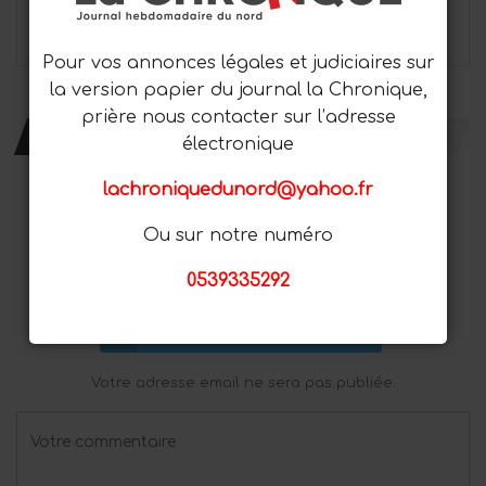
PRÉCÉDENT
PROCHAIN
Pour vos annonces légales et judiciaires sur
la version papier du journal la Chronique,
prière nous contacter sur l’adresse
LAISSER UN COMMENTAIRE
électronique
lachroniquedunord@yahoo.fr
Connecter avec:
Ou sur notre numéro
Connectez-Vous Avec Facebook
0539335292
Connectez-Vous Avec Google
Connectez-Vous Avec Twitter
Votre adresse email ne sera pas publiée.