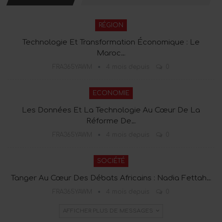
RÉGION
Technologie Et Transformation Économique : Le
Maroc…
FRA365YAWM
4 mois depuis
0
ECONOMIE
Les Données Et La Technologie Au Cœur De La
Réforme De…
FRA365YAWM
4 mois depuis
0
SOCIÉTÉ
Tanger Au Cœur Des Débats Africains : Nadia Fettah…
FRA365YAWM
4 mois depuis
0
AFFICHER PLUS DE MESSAGES