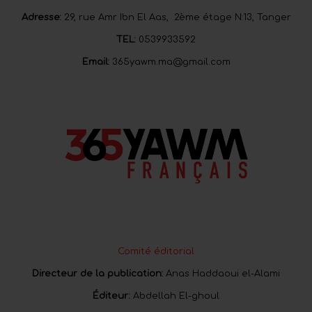
Adresse:
29, rue Amr Ibn El Aas, 2ème étage N:13, Tanger
TEL:
0539933592
Email:
365yawm.ma@gmail.com
Comité éditorial
Directeur de la publication:
Anas Haddaoui el-Alami
Éditeur:
Abdellah El-ghoul