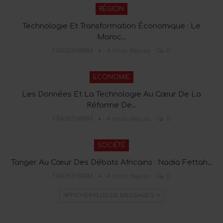
RÉGION
Technologie Et Transformation Économique : Le
Maroc…
FRA365YAWM
4 mois depuis
0
ECONOMIE
Les Données Et La Technologie Au Cœur De La
Réforme De…
FRA365YAWM
4 mois depuis
0
SOCIÉTÉ
Tanger Au Cœur Des Débats Africains : Nadia Fettah…
FRA365YAWM
4 mois depuis
0
AFFICHER PLUS DE MESSAGES