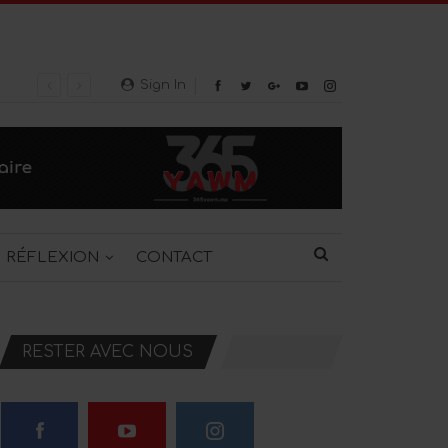
Sign In
RÉFLEXION
CONTACT
RESTER AVEC NOUS