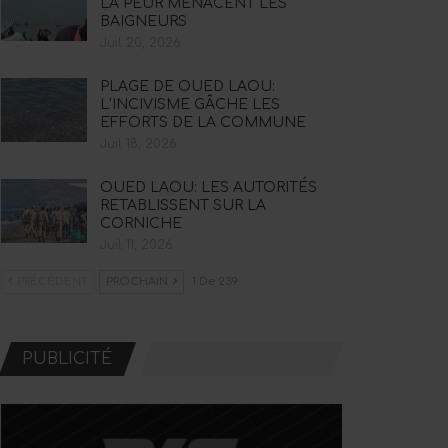
LA PEUR MENACENT LES
BAIGNEURS
Juil 20, 2026
PLAGE DE OUED LAOU:
L’INCIVISME GÂCHE LES
EFFORTS DE LA COMMUNE
Juil 18, 2026
OUED LAOU: LES AUTORITÉS
RETABLISSENT SUR LA
CORNICHE
Juil 11, 2026
PRÉCÉDENT
PROCHAIN
1 De 239
PUBLICITÉ