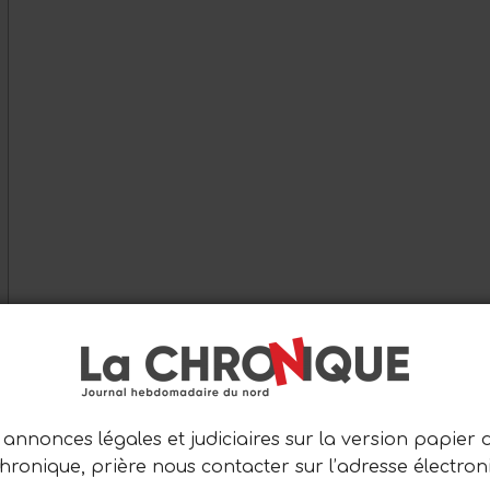
annonces légales et judiciaires sur la version papier 
Chronique, prière nous contacter sur l’adresse électron