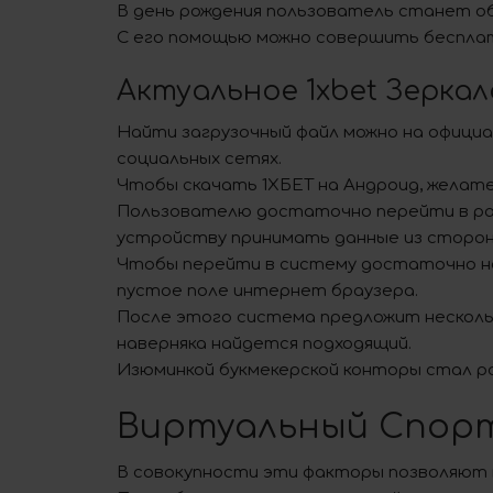
В день рождения пользователь станет о
С его помощью можно совершить беспла
Актуальное 1xbet Зеркал
Найти загрузочный файл можно на официа
социальных сетях.
Чтобы скачать 1ХБЕТ на Андроид, желат
Пользователю достаточно перейти в ра
устройству принимать данные из сторон
Чтобы перейти в систему достаточно на
пустое поле интернет браузера.
После этого система предложит несколь
наверняка найдется подходящий.
Изюминкой букмекерской конторы стал раз
Виртуальный Спор
В совокупности эти факторы позволяют к