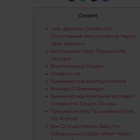
Content
❔как Делать Ставки На
Спортивные Мероприятия Через
1xbet Зеркало
Актуальное 1xbet Зеркало На
Сегодня
Виртуальный Спорт
Ставки Live
Букмекерская Контора Winline
Выводы О Букмекере
Букмекерская Компания 1хставка –
Ставки На Спорт Онлайн
Преимущества Приложения 1xbet
На Android
Как Осуществить Вход На
Официальный Сайт 1хбет Через