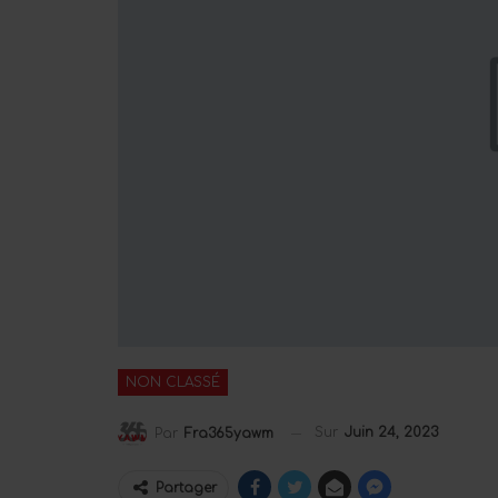
NON CLASSÉ
Sur
Juin 24, 2023
Par
Fra365yawm
Partager