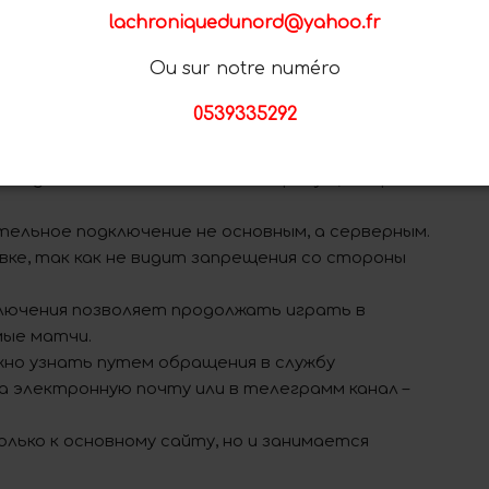
lachroniquedunord@yahoo.fr
Ou sur notre numéro
0539335292
соединяет Вас с сайтом не напрямую, а через
тельное подключение не основным, а серверным.
вке, так как не видит запрещения со стороны
лючения позволяет продолжать играть в
мые матчи.
жно узнать путем обращения в службу
а электронную почту или в телеграмм канал –
лько к основному сайту, но и занимается