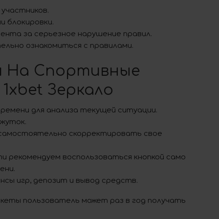
 участников.
и блокировки.
ента за серьезное нарушение правил.
тельно ознакомиться с правилами.
и На Спортивные
1xbet Зеркало
ремени для анализа текущей ситуации.
жуток.
 самостоятельно скорректировать свое
ти рекомендуем воспользоваться кнопкой само
ени.
нсы игр, депозит и вывод средств.
нкеты пользователь может раз в год получать