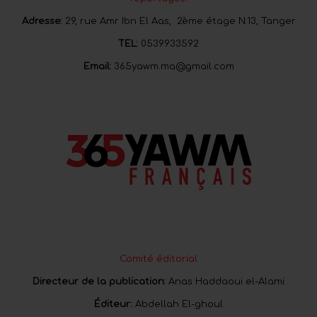
Adresse:
29, rue Amr Ibn El Aas, 2ème étage N:13, Tanger
TEL:
0539933592
Email:
365yawm.ma@gmail.com
Comité éditorial
Directeur de la publication:
Anas Haddaoui el-Alami
Éditeur:
Abdellah El-ghoul