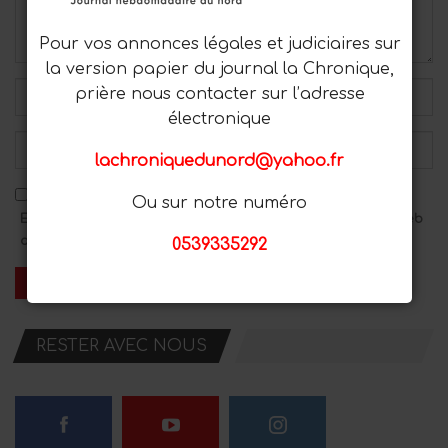
Pour vos annonces légales et judiciaires sur
la version papier du journal la Chronique,
prière nous contacter sur l’adresse
électronique
lachroniquedunord@yahoo.fr
Ou sur notre numéro
Enregistrez mon nom, mon adresse e-mail et mon site Web
dans ce navigateur pour le prochain commentaire.
0539335292
RESTER AVEC NOUS