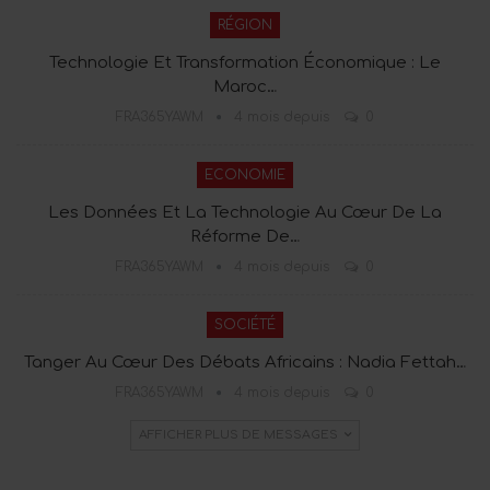
RÉGION
Technologie Et Transformation Économique : Le
Maroc…
FRA365YAWM
4 mois depuis
0
ECONOMIE
Les Données Et La Technologie Au Cœur De La
Réforme De…
FRA365YAWM
4 mois depuis
0
SOCIÉTÉ
Tanger Au Cœur Des Débats Africains : Nadia Fettah…
FRA365YAWM
4 mois depuis
0
AFFICHER PLUS DE MESSAGES