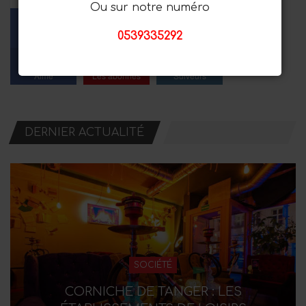
Ou sur notre numéro
0539335292
Facebook
Youtube
Instagram
Aime
Les abonnés
Suiveurs
DERNIER ACTUALITÉ
SOCIÉTÉ
CORNICHE DE TANGER : LES