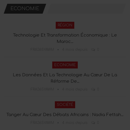
ECONOMIE
RÉGION
Technologie Et Transformation Économique : Le
Maroc…
FRA365YAWM
4 mois depuis
0
ECONOMIE
Les Données Et La Technologie Au Cœur De La
Réforme De…
FRA365YAWM
4 mois depuis
0
SOCIÉTÉ
Tanger Au Cœur Des Débats Africains : Nadia Fettah…
FRA365YAWM
4 mois depuis
0