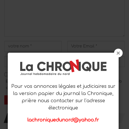
Enregistrez mon nom, mon adresse e-mail et mon site Web
Pour vos annonces légales et judiciaires sur
dans ce navigateur pour le prochain commentaire.
la version papier du journal la Chronique,
prière nous contacter sur l’adresse
électronique
RESTER AVEC NOUS
lachroniquedunord@yahoo.fr