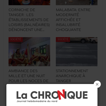
CORNICHE DE
MALABATA: ENTRE
TANGER : LES
MODERNITÉ
ÉTABLISSEMENTS DE
AFFICHÉE ET
LOISIRS (BALNÉAIRES)
INSALUBRITÉ
DÉNONCENT UNE…
CHOQUANTE
SOCIÉTÉ
SOCIÉTÉ
AMBIANCE DES
STATIONNEMENT
MILLE ET UNE NUIT
ANARCHIQUE À
POUR LES NOCES DE
TANGER
WILLIAM ET INTISSAR
PRÉCÉDENT
PROCHAIN