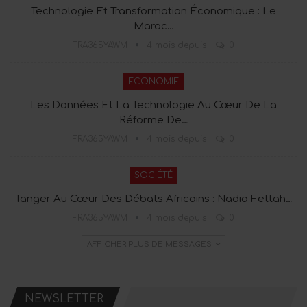
Technologie Et Transformation Économique : Le
Maroc…
FRA365YAWM
4 mois depuis
0
ECONOMIE
Les Données Et La Technologie Au Cœur De La
Réforme De…
FRA365YAWM
4 mois depuis
0
SOCIÉTÉ
Tanger Au Cœur Des Débats Africains : Nadia Fettah…
FRA365YAWM
4 mois depuis
0
AFFICHER PLUS DE MESSAGES
NEWSLETTER