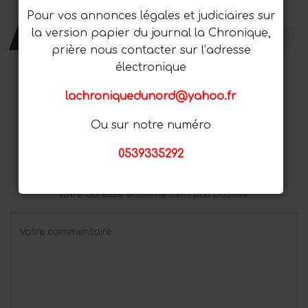
Pour vos annonces légales et judiciaires sur
la version papier du journal la Chronique,
LAISSER UN COMMENTAIRE
prière nous contacter sur l’adresse
électronique
Connecter avec:
lachroniquedunord@yahoo.fr
Connectez-Vous Avec Facebook
Ou sur notre numéro
Connectez-Vous Avec Google
0539335292
Connectez-Vous Avec Twitter
Votre adresse email ne sera pas publiée.