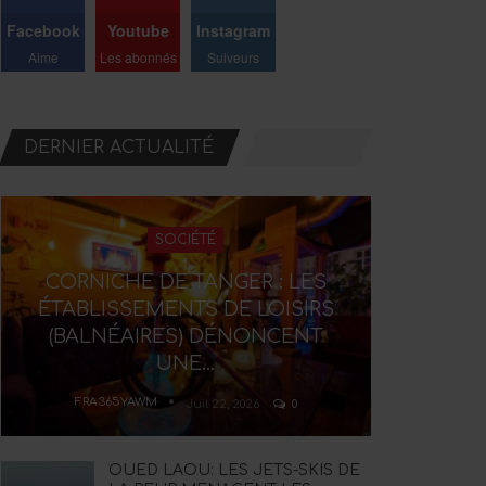
Facebook
Youtube
Instagram
Aime
Les abonnés
Suiveurs
DERNIER ACTUALITÉ
SOCIÉTÉ
CORNICHE DE TANGER : LES
ÉTABLISSEMENTS DE LOISIRS
(BALNÉAIRES) DÉNONCENT
UNE…
FRA365YAWM
Juil 22, 2026
0
OUED LAOU: LES JETS-SKIS DE