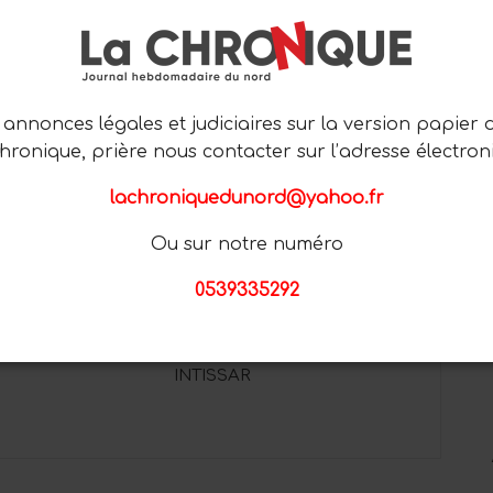
Plus D'articles De L'auteur
annonces légales et judiciaires sur la version papier 
SOCIÉTÉ
Chronique, prière nous contacter sur l’adresse électron
lachroniquedunord@yahoo.fr
Ou sur notre numéro
0539335292
: ENTRE
AMBIANCE DES MILLE ET
É AFFICHÉE ET
UNE NUIT POUR LES
RITÉ CHOQUANTE
NOCES DE WILLIAM ET
INTISSAR