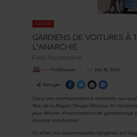
SOCIÉTÉ
GARDIENS DE VOITURES À T
L’ANARCHIE
Filali Noureddine
Sur
Déc 30, 2024
Par
Fra365yawm
Partager
Dans une correspondance adressée aux quatre 
Wali de la Région Tanger-Tétouan-Al Hoceïma e
plus délivrer d’autorisations de gardiennage d
énorme satisfaction.
En effet, les automobilistes tangérois ont touj