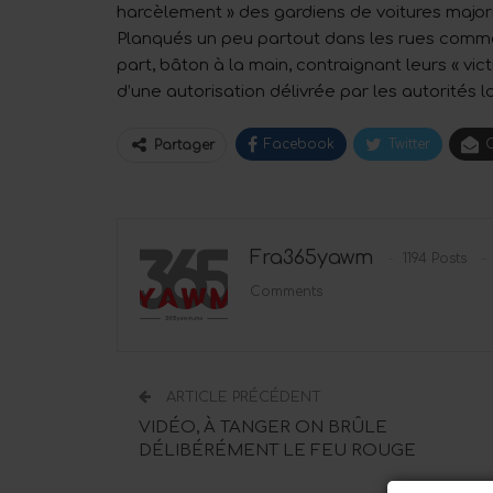
harcèlement » des gardiens de voitures majori
Planqués un peu partout dans les rues comme 
part, bâton à la main, contraignant leurs « v
d’une autorisation délivrée par les autorités l
Facebook
Twitter
C
Partager
Fra365yawm
1194 Posts
Comments
ARTICLE PRÉCÉDENT
VIDÉO, À TANGER ON BRÛLE
DÉLIBÉRÉMENT LE FEU ROUGE