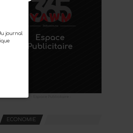
du journal
ique
- Espace Publicitaire -
ECONOMIE