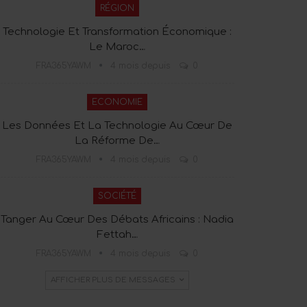
RÉGION
Technologie Et Transformation Économique :
Le Maroc…
FRA365YAWM
4 mois depuis
0
ECONOMIE
Les Données Et La Technologie Au Cœur De
La Réforme De…
FRA365YAWM
4 mois depuis
0
SOCIÉTÉ
Tanger Au Cœur Des Débats Africains : Nadia
Fettah…
FRA365YAWM
4 mois depuis
0
AFFICHER PLUS DE MESSAGES