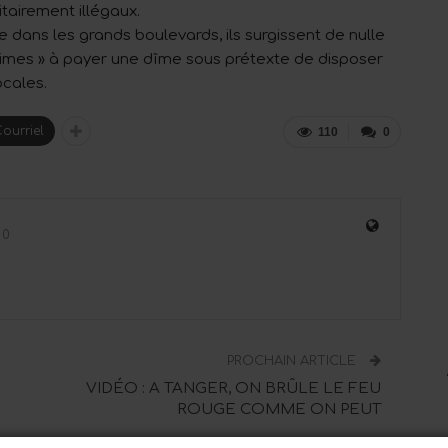
tairement illégaux.
dans les grands boulevards, ils surgissent de nulle
ictimes » à payer une dîme sous prétexte de disposer
ocales.
ourriel
110
0
0
PROCHAIN ARTICLE
VIDÉO : A TANGER, ON BRÛLE LE FEU
ROUGE COMME ON PEUT