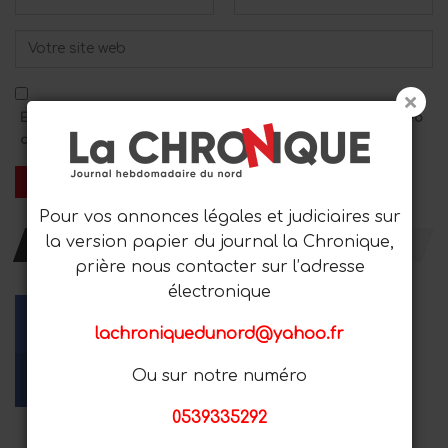
Enregistrez mon nom, mon adresse e-mail et mon site Web
dans ce navigateur pour le prochain commentaire.
Pour vos annonces légales et judiciaires sur
la version papier du journal la Chronique,
RESTER AVEC NOUS
prière nous contacter sur l’adresse
électronique
lachroniquedunord@yahoo.fr
Facebook
Youtube
Instagram
Ou sur notre numéro
Aime
Les abonnés
Suiveurs
0539335292