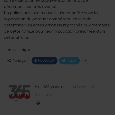
son exhumation, le cadavre était en état de
décomposition très avancé.
La police judiciaire a ouvert, une enquête sous la
supervision du parquet compétent, en vue de
déterminer les actes criminels reprochés aux membres
de cette famille pour leur implication présumée dans
cette affaire.
82
0
Facebook
Twitter
Partager
Fra365yawm
1194 Posts
0
Comments