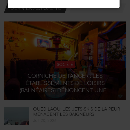
DERNIER ACTUALITÉ
SOCIÉTÉ
CORNICHE DE TANGER : LES
ÉTABLISSEMENTS DE LOISIRS
(BALNÉAIRES) DÉNONCENT UNE…
OUED LAOU: LES JETS-SKIS DE LA PEUR
MENACENT LES BAIGNEURS
Juil 20, 2026