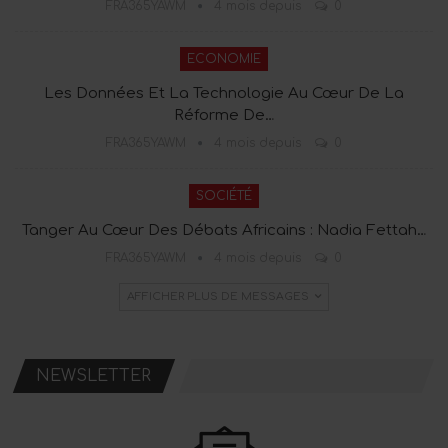
FRA365YAWM
4 mois depuis
0
ECONOMIE
Les Données Et La Technologie Au Cœur De La
Réforme De…
FRA365YAWM
4 mois depuis
0
SOCIÉTÉ
Tanger Au Cœur Des Débats Africains : Nadia Fettah…
FRA365YAWM
4 mois depuis
0
AFFICHER PLUS DE MESSAGES
NEWSLETTER