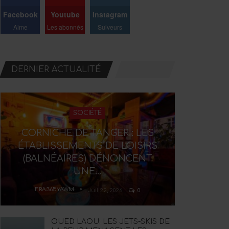
Facebook
Youtube
Instagram
Aime
Les abonnés
Suiveurs
DERNIER ACTUALITÉ
SOCIÉTÉ
CORNICHE DE TANGER : LES
ÉTABLISSEMENTS DE LOISIRS
(BALNÉAIRES) DÉNONCENT
UNE…
FRA365YAWM
Juil 22, 2026
0
OUED LAOU: LES JETS-SKIS DE