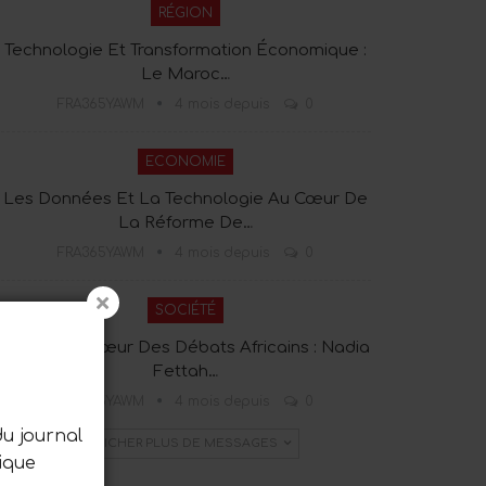
RÉGION
Technologie Et Transformation Économique :
Le Maroc…
FRA365YAWM
4 mois depuis
0
ECONOMIE
Les Données Et La Technologie Au Cœur De
La Réforme De…
FRA365YAWM
4 mois depuis
0
SOCIÉTÉ
Tanger Au Cœur Des Débats Africains : Nadia
Fettah…
FRA365YAWM
4 mois depuis
0
du journal
AFFICHER PLUS DE MESSAGES
ique