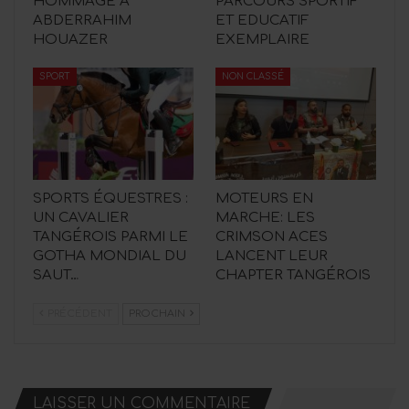
HOMMAGE À
PARCOURS SPORTIF
ABDERRAHIM
ET EDUCATIF
HOUAZER
EXEMPLAIRE
SPORT
NON CLASSÉ
SPORTS ÉQUESTRES :
MOTEURS EN
UN CAVALIER
MARCHE: LES
TANGÉROIS PARMI LE
CRIMSON ACES
GOTHA MONDIAL DU
LANCENT LEUR
SAUT…
CHAPTER TANGÉROIS
PRÉCÉDENT
PROCHAIN
LAISSER UN COMMENTAIRE