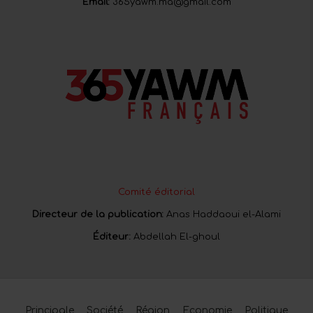
Email:
365yawm.ma@gmail.com
Comité éditorial
Directeur de la publication:
Anas Haddaoui el-Alami
Éditeur:
Abdellah El-ghoul
Principale
Société
Région
Economie
Politique