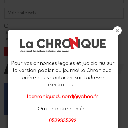
Enregistrez mon nom, mon adresse e-mail et mon site Web
dans ce navigateur pour le prochain commentaire.
Pour vos annonces légales et judiciaires sur
RESTER AVEC NOUS
la version papier du journal la Chronique,
prière nous contacter sur l’adresse
électronique
lachroniquedunord@yahoo.fr
Facebook
Youtube
Instagram
Ou sur notre numéro
Aime
Les abonnés
Suiveurs
0539335292