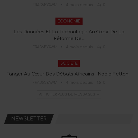
FRA365YAWM
4 mois depuis
0
ECONOMIE
Les Données Et La Technologie Au Cœur De La
Réforme De…
FRA365YAWM
4 mois depuis
0
SOCIÉTÉ
Tanger Au Cœur Des Débats Africains : Nadia Fettah…
FRA365YAWM
4 mois depuis
0
AFFICHER PLUS DE MESSAGES
NEWSLETTER