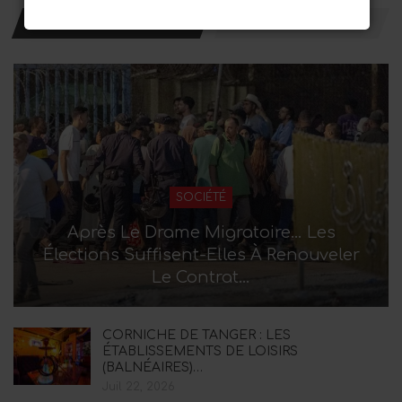
DERNIER ACTUALITÉ
SOCIÉTÉ
Après Le Drame Migratoire… Les
Élections Suffisent-Elles À Renouveler
Le Contrat…
CORNICHE DE TANGER : LES
ÉTABLISSEMENTS DE LOISIRS
(BALNÉAIRES)…
Juil 22, 2026