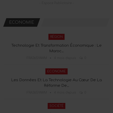
- Espace Publicitaire -
ECONOMIE
RÉGION
Technologie Et Transformation Économique : Le
Maroc…
FRA365YAWM
4 mois depuis
0
ECONOMIE
Les Données Et La Technologie Au Cœur De La
Réforme De…
FRA365YAWM
4 mois depuis
0
SOCIÉTÉ