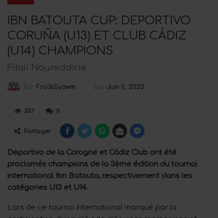
IBN BATOUTA CUP: DEPORTIVO
CORUÑA (U13) ET CLUB CÁDIZ
(U14) CHAMPIONS
Filali Noureddine
Sur
Juin 5, 2023
Par
Fra365yawm
287
0
Partager
Deportivo de la Corogne et Cádiz Club ont été
proclamés champions de la 3ème édition du tournoi
international Ibn Batouta, respectivement dans les
catégories U13 et U14.
L
ors de ce tournoi international marqué par la