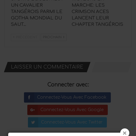
UN CAVALIER
MARCHE: LES
TANGÉROIS PARMI LE
CRIMSON ACES
GOTHA MONDIAL DU
LANCENT LEUR
SAUT…
CHAPTER TANGÉROIS
PRÉCÉDENT
PROCHAIN
LAISSER UN COMMENTAIRE
Connecter avec:
Connectez-Vous Avec Facebook
Connectez-Vous Avec Google
Connectez-Vous Avec Twitter
Votre adresse email ne sera pas publiée.