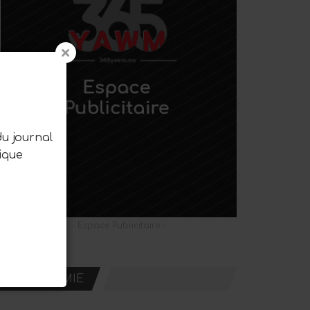
du journal
ique
- Espace Publicitaire -
ECONOMIE