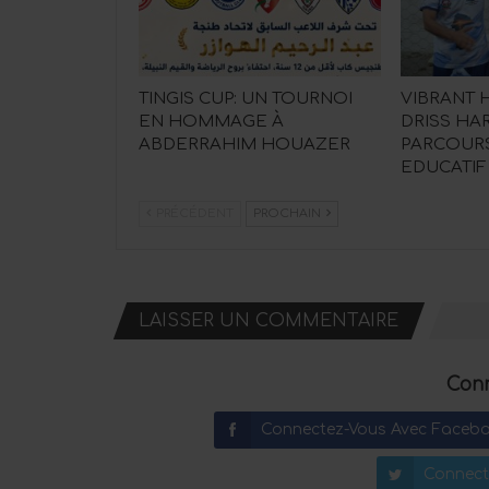
TINGIS CUP: UN TOURNOI
VIBRANT
EN HOMMAGE À
DRISS HAR
ABDERRAHIM HOUAZER
PARCOURS
EDUCATIF
PRÉCÉDENT
PROCHAIN
LAISSER UN COMMENTAIRE
Conn
Connectez-Vous Avec Faceb
Connect