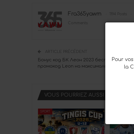
Fra365yawm
1194 Posts
Comments
ARTICLE PRÉCÉDENT
Pour vos 
Бонус код БК Леон 2023 бесплатно:
промокод Leon на максимальный бонус
la 
VOUS POURRIEZ AUSSI AIMER
SPORT
SPORT