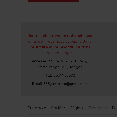
Journal électronique national basé
à Tanger, nous nous soucions de la
neutralité et de l’exactitude dans
nos reportages.
Adresse:
29, rue Amr Ibn El Aas,
2ème étage N:13, Tanger
TEL:
0539933592
Email:
365yawm.ma@gmail.com
Principale
Société
Région
Economie
Po