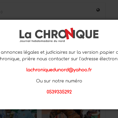
0
PROCHAIN ARTICLE
annonces légales et judiciaires sur la version papier 
VIDÉO : THE KIDNAPPING
Chronique, prière nous contacter sur l’adresse électron
lachroniquedunord@yahoo.fr
Ou sur notre numéro
Plus D'articles De L'auteur
0539335292
SPORT