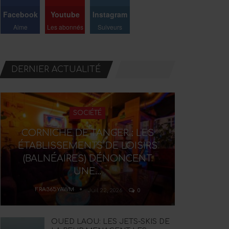
Facebook
Youtube
Instagram
Aime
Les abonnés
Suiveurs
DERNIER ACTUALITÉ
SOCIÉTÉ
CORNICHE DE TANGER : LES
ÉTABLISSEMENTS DE LOISIRS
(BALNÉAIRES) DÉNONCENT
UNE…
FRA365YAWM
Juil 22, 2026
0
OUED LAOU: LES JETS-SKIS DE