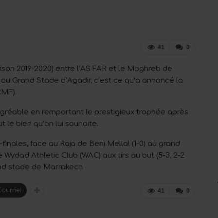
41
0
aison 2019-2020) entre l’AS FAR et le Moghreb de
 au Grand Stade d’Agadir, c’est ce qu’a annoncé la
RMF).
 l’agréable en remportant le prestigieux trophée après
t le bien qu’on lui souhaite.
finales, face au Raja de Beni Mellal (1-0) au grand
e Wydad Athletic Club (WAC) aux tirs au but (5-3, 2-2
and stade de Marrakech
ourriel
41
0