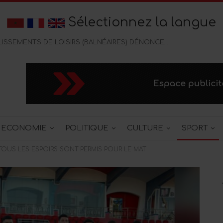
Sélectionnez la langue
CORNICHE DE TANGER : LES ÉTABLISSEMENTS DE LOISIRS (BALNÉAIRES) DÉNONCENT UNE CONCURENCE DELOYALE DES CAFÉS CHICHA
ECONOMIE
POLITIQUE
CULTURE
SPORT
 TOUS LES ESPOIRS SONT PERMIS POUR LE MAT