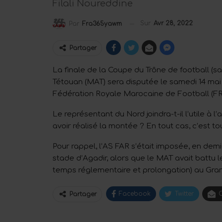
Filali Noureddine
Sur
Avr 28, 2022
Par
Fra365yawm
Partager
La finale de la Coupe du Trône de football (s
Tétouan (MAT) sera disputée le samedi 14 mai
Fédération Royale Marocaine de Football (F
Le représentant du Nord joindra-t-il l’utile à
avoir réalisé la montée ? En tout cas, c’est tou
Pour rappel, l’AS FAR s’était imposée, en demi-
stade d’Agadir, alors que le MAT avait battu l
temps réglementaire et prolongation) au Gr
Facebook
Twitter
C
Partager