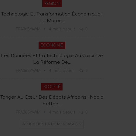
RÉGION
Technologie Et Transformation Économique :
Le Maroc…
FRA365YAWM
4 mois depuis
0
ECONOMIE
Les Données Et La Technologie Au Cœur De
La Réforme De…
FRA365YAWM
4 mois depuis
0
SOCIÉTÉ
Tanger Au Cœur Des Débats Africains : Nadia
Fettah…
FRA365YAWM
4 mois depuis
0
AFFICHER PLUS DE MESSAGES