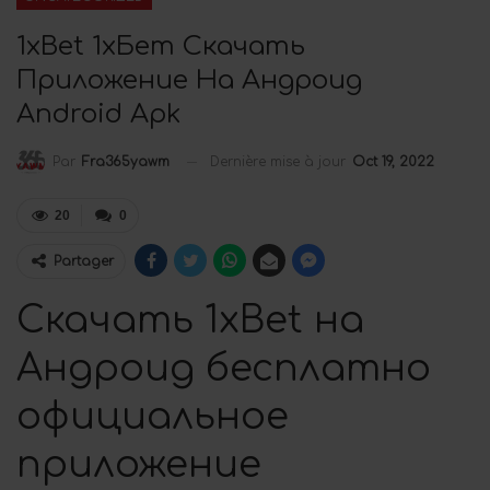
1xBet 1хБет Скачать
Приложение На Андроид
Android Apk
Dernière mise à jour
Oct 19, 2022
Par
Fra365yawm
20
0
Partager
Скачать 1xBet на
Андроид бесплатно
официальное
приложение