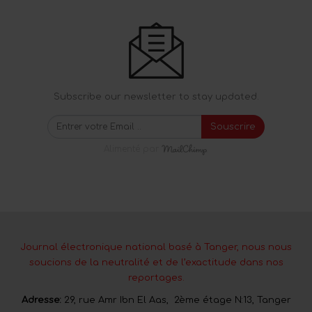
Subscribe our newsletter to stay updated.
Souscrire
Alimenté par
Journal électronique national basé à Tanger, nous nous
soucions de la neutralité et de l’exactitude dans nos
reportages.
Adresse:
29, rue Amr Ibn El Aas, 2ème étage N:13, Tanger