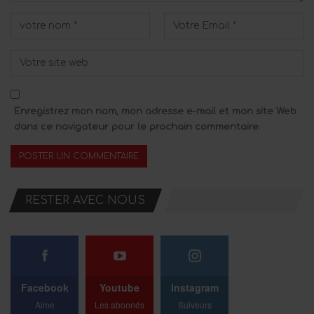
Enregistrez mon nom, mon adresse e-mail et mon site Web
dans ce navigateur pour le prochain commentaire.
RESTER AVEC NOUS
Facebook
Youtube
Instagram
Aime
Les abonnés
Suiveurs