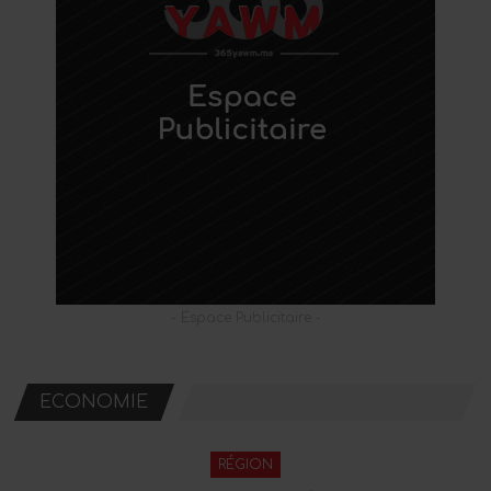
- Espace Publicitaire -
ECONOMIE
RÉGION