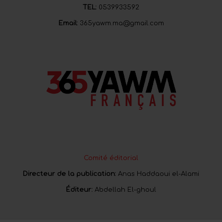
TEL:
0539933592
Email:
365yawm.ma@gmail.com
Comité éditorial
Directeur de la publication:
Anas Haddaoui el-Alami
Éditeur:
Abdellah El-ghoul