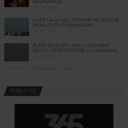
(BALNÉAIRES)…
Juil 22, 2026
OUED LAOU: LES JETS-SKIS DE LA PEUR
MENACENT LES BAIGNEURS
Juil 20, 2026
PLAGE DE OUED LAOU: L’INCIVISME
GÂCHE LES EFFORTS DE LA COMMUNE
Juil 18, 2026
PRÉCÉDENT
PROCHAIN
1 De 239
PUBLICITÉ