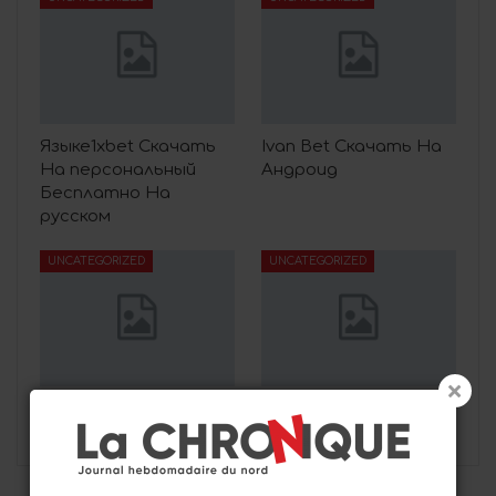
Языке1xbet Скачать
Ivan Bet Скачать На
На персональный
Андроид
Бесплатно На
русском
UNCATEGORIZED
UNCATEGORIZED
Пин Ап Аналоги
Обзор Букмекера Pin