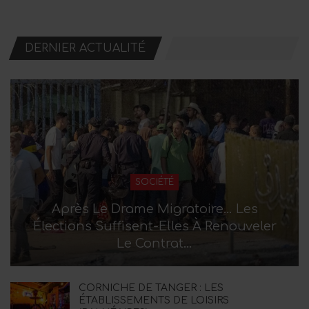
DERNIER ACTUALITÉ
SOCIÉTÉ
Après Le Drame Migratoire… Les
Élections Suffisent-Elles À Renouveler
Le Contrat…
CORNICHE DE TANGER : LES
ÉTABLISSEMENTS DE LOISIRS