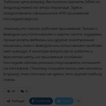
Забегая чуть вперед, бесплатно скачать 1xBet на
Андроид можно на этой странице. Здесь
представлено официальное APK приложение
последней версии.
Наконец то скачал рабочее приложение. Только с
выводом или пополнением с карты часто задержки.
Лучше юзать вебмани или другие электронные
кошельки, там с выводом или зачислением проблем
нет никогда. К конторе вопросов по работе и
выплатам нету, но приложение особенно
последняя обнова реально подлагивать начинает
на телефоне. Помойму слишком много уже напихали
в прилку, там столько не нужно, это грузит мобилу
очень.
20
0
Facebook
Twitter
Partager