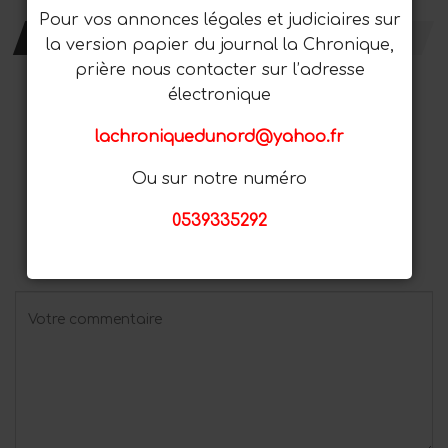
Pour vos annonces légales et judiciaires sur
LAISSER UN COMMENTAIRE
la version papier du journal la Chronique,
prière nous contacter sur l’adresse
électronique
Connecter avec:
lachroniquedunord@yahoo.fr
Connectez-Vous Avec Facebook
Ou sur notre numéro
Connectez-Vous Avec Google
Connectez-Vous Avec Twitter
0539335292
Votre adresse email ne sera pas publiée.