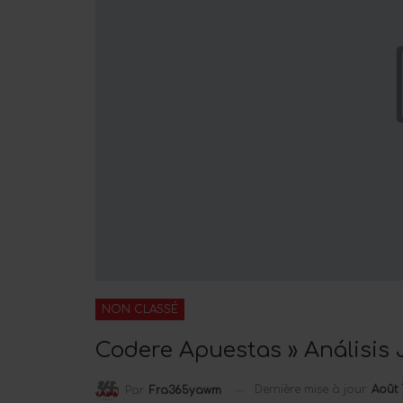
NON CLASSÉ
Codere Apuestas » Análisis 
Dernière mise à jour
Août 
Par
Fra365yawm