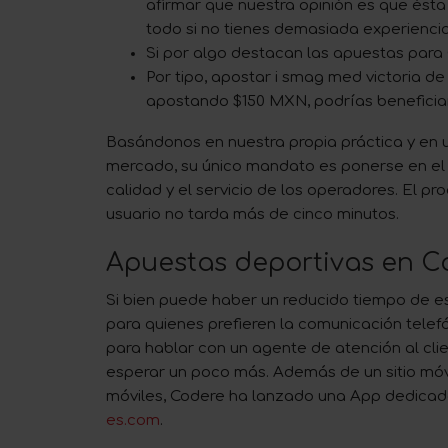
afirmar que nuestra opinión es que ésta
todo si no tienes demasiada experiencia
Si por algo destacan las apuestas para
Por tipo, apostar i smag med victoria d
apostando $150 MXN, podrías beneficia
Basándonos en nuestra propia práctica y en u
mercado, su único mandato es ponerse en el l
calidad y el servicio de los operadores. El pr
usuario no tarda más de cinco minutos.
Apuestas deportivas en C
Si bien puede haber un reducido tiempo de esp
para quienes prefieren la comunicación telef
para hablar con un agente de atención al cli
esperar un poco más. Además de un sitio móvi
móviles, Codere ha lanzado una App dedicada
es.com
.