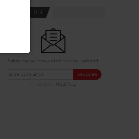
NEWSLETTER
Subscribe our newsletter to stay updated.
Souscrire
Alimenté par