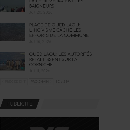
LA PEUR MENACENT LES
BAIGNEURS
Juil 20, 2026
PLAGE DE OUED LAOU:
L’INCIVISME GÂCHE LES
EFFORTS DE LA COMMUNE
Juil 18, 2026
OUED LAOU: LES AUTORITÉS
RETABLISSENT SUR LA
CORNICHE
Juil 11, 2026
PRÉCÉDENT
PROCHAIN
1 De 239
PUBLICITÉ