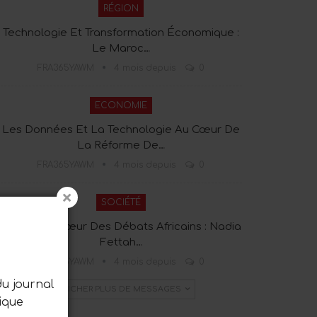
RÉGION
Technologie Et Transformation Économique :
Le Maroc…
FRA365YAWM
4 mois depuis
0
ECONOMIE
Les Données Et La Technologie Au Cœur De
La Réforme De…
FRA365YAWM
4 mois depuis
0
SOCIÉTÉ
Tanger Au Cœur Des Débats Africains : Nadia
Fettah…
FRA365YAWM
4 mois depuis
0
du journal
AFFICHER PLUS DE MESSAGES
ique