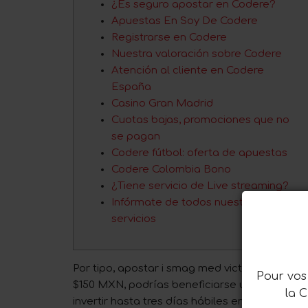
¿Es seguro apostar en Codere?
Apuestas En Soy De Codere
Registrarse en Codere
Nuestra valoración sobre Codere
Atención al cliente en Codere
España
Casino Gran Madrid
Cuotas bajas, promociones que no
se pagan
Codere fútbol: oferta de apuestas
Codere Colombia Bono
¿Tiene servicio de Live streaming?
Infórmate de todos nuestros
servicios
Por tipo, apostar i smag med victoria de los
Pour vos 
$150 MXN, podrías beneficiarse un monto de 
la 
invertir hasta tres días hábiles en obtener el