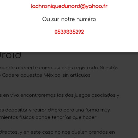
es por las transacciones en sí.
lachroniquedunord@yahoo.fr
ción para realizar cierres anticipados de las
Ou sur notre numéro
or terminada una apuesta y, por ende, cobrar la
e decidan. Para hacerlo, solo deberán acceder al
0539335292
la opción de ‘Cobro Anticipado’.
roid
puede ofrecerte como usuarios registrado. Si estás
Codere apuestas México, sin artículos
s en vivo encontraremos los dos juegos asociados y
 depositar y retirar dinero para una forma muy
cimientos físicos donde tendrías que hacer
directos, y en este caso no nos duelen prendas en