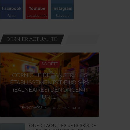
Facebook
Youtube
Instagram
Aime
Les abonnés
Suiveurs
DERNIER ACTUALITÉ
SOCIÉTÉ
CORNICHE DE TANGER : LES
ÉTABLISSEMENTS DE LOISIRS
(BALNÉAIRES) DÉNONCENT
UNE…
FRA365YAWM
Juil 22, 2026
0
OUED LAOU: LES JETS-SKIS DE