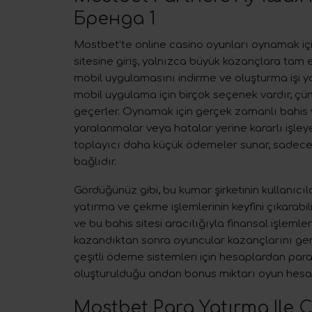
Бренда 1
Mostbet’te online casino oyunları oynamak iç
sitesine giriş, yalnızca büyük kazançlara tam 
mobil uygulamasını indirme ve oluşturma işi y
mobil uygulama için birçok seçenek vardır, 
geçerler. Oynamak için gerçek zamanlı bahis
yaralanmalar veya hatalar yerine kararlı işleye
toplayıcı daha küçük ödemeler sunar, sadec
bağlıdır.
Gördüğünüz gibi, bu kumar şirketinin kullanıcıl
yatırma ve çekme işlemlerinin keyfini çıkarab
ve bu bahis sitesi aracılığıyla finansal işlemler
kazandıktan sonra oyuncular kazançlarını geri 
çeşitli ödeme sistemleri için hesaplardan pa
oluşturulduğu andan bonus miktarı oyun hesa
Mostbet Para Yatırma Ile Ç