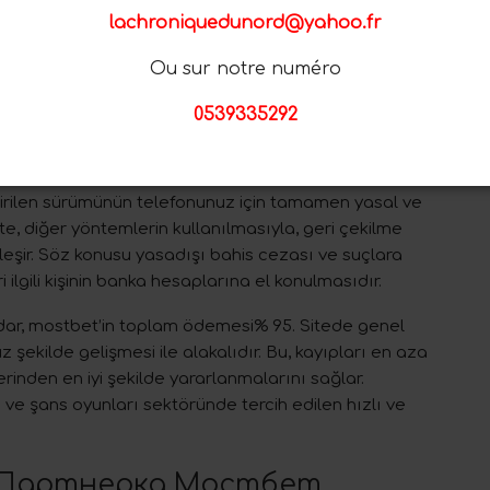
lachroniquedunord@yahoo.fr
apmayan bağlantılarla giriş yapılamıyor. Mevcut tüm
eri platformda bulabilirsiniz.
Ou sur notre numéro
0539335292
itelerinin reklamını yapmakla suçlarken, RTÜK’ün bu
a Mostbet yeni giriş yapacak bahisçilere özel olarak
ndirilen sürümünün telefonunuz için tamamen yasal ve
te, diğer yöntemlerin kullanılmasıyla, geri çekilme
leşir. Söz konusu yasadışı bahis cezası ve suçlara
i ilgili kişinin banka hesaplarına el konulmasıdır.
dar, mostbet’in toplam ödemesi% 95. Sitede genel
şekilde gelişmesi ile alakalıdır. Bu, kayıpları en aza
rinden en iyi şekilde yararlanmalarını sağlar.
e şans oyunları sektöründe tercih edilen hızlı ve
я Партнерка Мостбет,