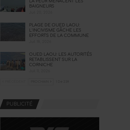
LA PEUR MENACENT LES
BAIGNEURS
Juil 20, 2026
PLAGE DE OUED LAOU:
L’INCIVISME GÂCHE LES
EFFORTS DE LA COMMUNE
Juil 18, 2026
OUED LAOU: LES AUTORITÉS
RETABLISSENT SUR LA
CORNICHE
Juil 11, 2026
PRÉCÉDENT
PROCHAIN
1 De 239
PUBLICITÉ