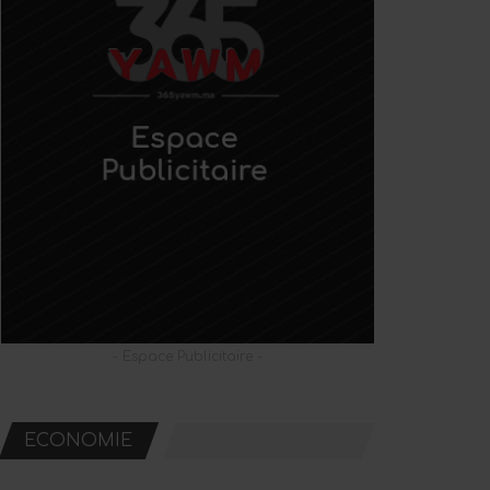
- Espace Publicitaire -
ECONOMIE