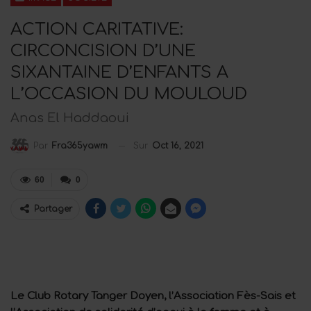
ACTION CARITATIVE:
CIRCONCISION D’UNE
SIXANTAINE D’ENFANTS A
L’OCCASION DU MOULOUD
Anas El Haddaoui
Sur
Oct 16, 2021
Par
Fra365yawm
60
0
Partager
Le Club Rotary Tanger Doyen, l’Association Fès-Sais et