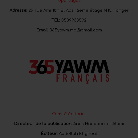
reportages.
Adresse:
29, rue Amr Ibn El Aas, 2ème étage N:13, Tanger
TEL:
0539933592
Email:
365yawm.ma@gmail.com
Comité éditorial
Directeur de la publication:
Anas Haddaoui el-Alami
Éditeur:
Abdellah El-ghoul