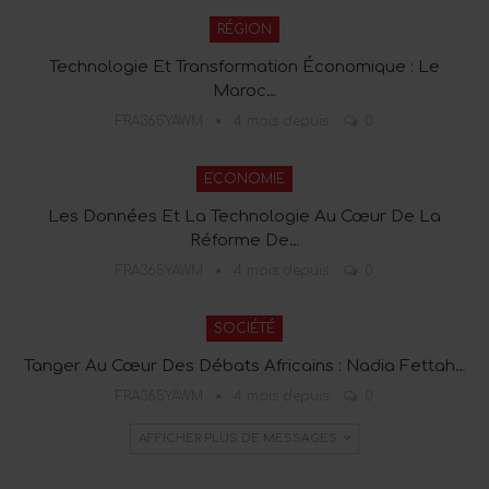
RÉGION
Technologie Et Transformation Économique : Le
Maroc…
FRA365YAWM
4 mois depuis
0
ECONOMIE
Les Données Et La Technologie Au Cœur De La
Réforme De…
FRA365YAWM
4 mois depuis
0
SOCIÉTÉ
Tanger Au Cœur Des Débats Africains : Nadia Fettah…
FRA365YAWM
4 mois depuis
0
AFFICHER PLUS DE MESSAGES