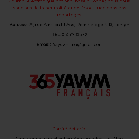
Journal électronique national basé à Tanger, nous nous
soucions de la neutralité et de l’exactitude dans nos
reportages.
Adresse:
29, rue Amr Ibn El Aas, 2ème étage N:13, Tanger
TEL:
0539933592
Email:
365yawm.ma@gmail.com
Comité éditorial
Directeur de la publication:
Anas Haddaoui el-Alami