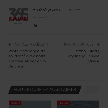
Fra365yawm
1194 Posts
0
Comments
ARTICLE PRÉCÉDENT
PROCHAIN ARTICLE
Vaste campagne de
Poznaj Ofertę
solidarité avec notre
Legalnego Kasyna
confrère Abderrahim
Online
Belchkar
VOUS POURRIEZ AUSSI AIMER
RÉGION
RÉGION