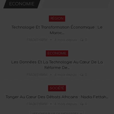
ECONOMIE
RÉGION
Technologie Et Transformation Économique : Le
Maroc…
FRA365YAWM
4 mois depuis
0
ECONOMIE
Les Données Et La Technologie Au Cœur De La
Réforme De…
FRA365YAWM
4 mois depuis
0
SOCIÉTÉ
Tanger Au Cœur Des Débats Africains : Nadia Fettah…
FRA365YAWM
4 mois depuis
0
AFFICHER PLUS DE MESSAGES