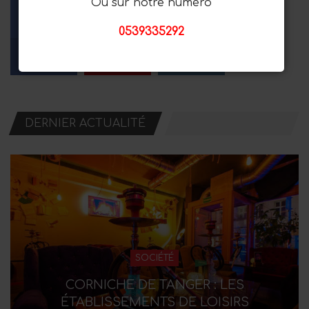
Ou sur notre numéro
0539335292
Facebook
Youtube
Instagram
Aime
Les abonnés
Suiveurs
DERNIER ACTUALITÉ
SOCIÉTÉ
CORNICHE DE TANGER : LES
ÉTABLISSEMENTS DE LOISIRS