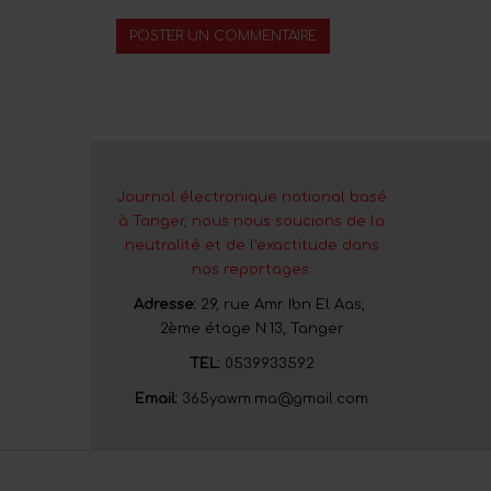
Journal électronique national basé
à Tanger, nous nous soucions de la
neutralité et de l’exactitude dans
nos reportages.
Adresse:
29, rue Amr Ibn El Aas,
2ème étage N:13, Tanger
TEL:
0539933592
Email:
365yawm.ma@gmail.com