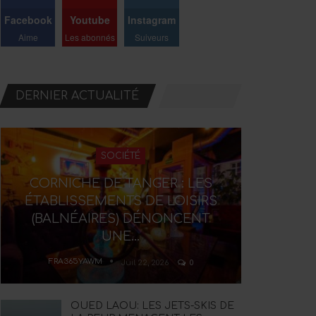
Facebook
Youtube
Instagram
Aime
Les abonnés
Suiveurs
DERNIER ACTUALITÉ
SOCIÉTÉ
CORNICHE DE TANGER : LES
ÉTABLISSEMENTS DE LOISIRS
(BALNÉAIRES) DÉNONCENT
UNE…
FRA365YAWM
Juil 22, 2026
0
OUED LAOU: LES JETS-SKIS DE