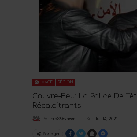
IMAGE
RÉGION
Couvre-Feu: La Police De Té
Récalcitrants
Sur
Juil 14, 2021
Par
Fra365yawm
Partager