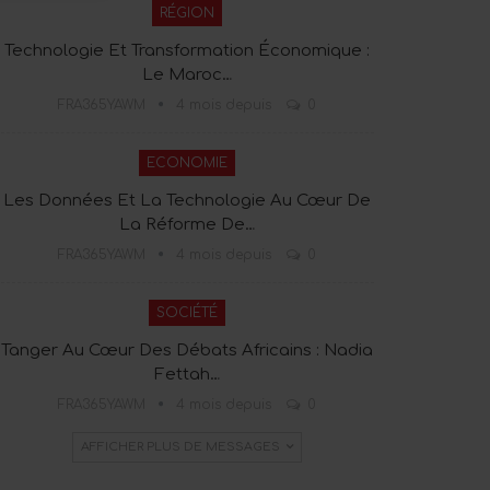
RÉGION
Technologie Et Transformation Économique :
Le Maroc…
FRA365YAWM
4 mois depuis
0
ECONOMIE
Les Données Et La Technologie Au Cœur De
La Réforme De…
FRA365YAWM
4 mois depuis
0
SOCIÉTÉ
Tanger Au Cœur Des Débats Africains : Nadia
Fettah…
FRA365YAWM
4 mois depuis
0
AFFICHER PLUS DE MESSAGES