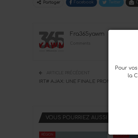
Facebook
Twitter
C
Partager
Fra365yawm
1194 Posts
Comments
Pour vos 
ARTICLE PRÉCÉDENT
la 
IRT# AJAX: UNE FINALE PROMETTEUSE
VOUS POURRIEZ AUSSI AIMER
RÉGION
RÉGION