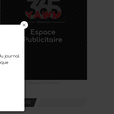
du journal
ique
- Espace Publicitaire -
ECONOMIE