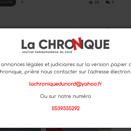
ourriel
19
0
0
annonces légales et judiciaires sur la version papier 
PROCHAIN ARTICLE
Chronique, prière nous contacter sur l’adresse électron
Vaste campagne de solidarité avec notre
confrère Abderrahim Belchkar
lachroniquedunord@yahoo.fr
Ou sur notre numéro
0539335292
Plus D'articles De L'auteur
RÉGION