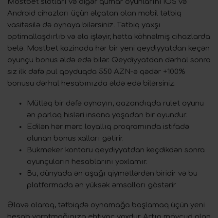
Mostbet slotları və digər qumar oyunlarını iOS və
Android cihazları üçün əlçatan olan mobil tətbiq
vasitəsilə də oynaya bilərsiniz. Tətbiq yaxşı
optimallaşdırlıb və əla işləyir, hətta köhnəlmiş cihazlarda
belə. Mostbet kazinoda hər bir yeni qeydiyyatdan keçən
oyunçu bonus əldə edə bilər. Qeydiyyatdan dərhal sonra
siz ilk dəfə pul qoyduqda 550 AZN-ə qədər +100%
bonusu dərhal hesabınızda əldə edə bilərsiniz.
Mütləq bir dəfə oynayın, qazandıqda rulet oyunu
ən parlaq hisləri insana yaşadan bir oyundur.
Edilən hər mərc loyallıq proqramında istifadə
olunan bonus xalları gətirir.
Bukmeker kontoru qeydiyyatdan keçdikdən sonra
oyunçuların hesablarını yoxlamır.
Bu, dünyada ən aşağı qiymətlərdən biridir və bu
platformada ən yüksək əmsalları göstərir
Əlavə olaraq, tətbiqdə oynamağa başlamaq üçün yeni
hesab yaratmağınıza ehtiyac yoxdur. Artıq mövcud olan