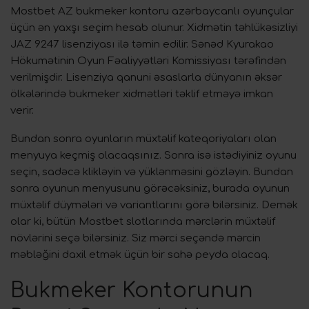
Mostbet AZ bukmeker kontoru azərbaycanlı oyunçular
üçün ən yaxşı seçim hesab olunur. Xidmətin təhlükəsizliyi
JAZ 9247 lisenziyası ilə təmin edilir. Sənəd Kyurakao
Hökumətinin Oyun Fəaliyyətləri Komissiyası tərəfindən
verilmişdir. Lisenziya qanuni əsaslarla dünyanın əksər
ölkələrində bukmeker xidmətləri təklif etməyə imkan
verir.
Bundan sonra oyunların müxtəlif kateqoriyaları olan
menyuya keçmiş olacaqsınız. Sonra isə istədiyiniz oyunu
seçin, sadəcə klikləyin və yüklənməsini gözləyin. Bundan
sonra oyunun menyusunu görəcəksiniz, burada oyunun
müxtəlif düymələri və variantlarını görə bilərsiniz. Demək
olar ki, bütün Mostbet slotlarında mərclərin müxtəlif
növlərini seçə bilərsiniz. Siz mərci seçəndə mərcin
məbləğini daxil etmək üçün bir sahə peyda olacaq.
Bukmeker Kontorunun