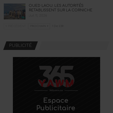
OUED LAOU: LES AUTORITÉS
RETABLISSENT SUR LA CORNICHE
Juil 11, 2026
PRÉCÉDENT
PROCHAIN
1 De 239
PUBLICITÉ