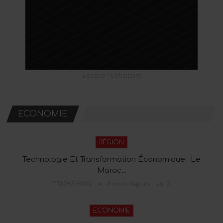
- Espace Publicitaire -
ECONOMIE
RÉGION
Technologie Et Transformation Économique : Le
Maroc…
FRA365YAWM
4 mois depuis
0
ECONOMIE