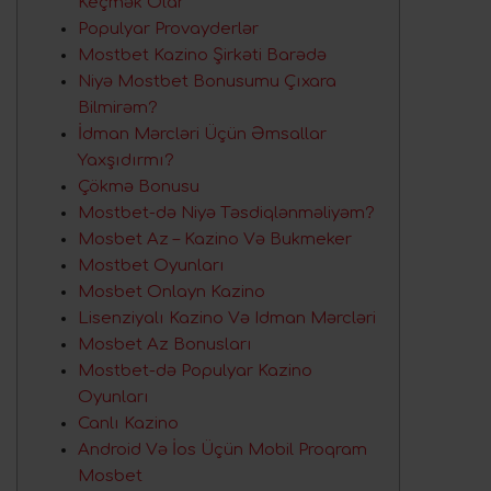
Keçmək Olar
Populyar Provayderlər
Mostbet Kazino Şirkəti Barədə
Niyə Mostbet Bonusumu Çıxara
Bilmirəm?
İdman Mərcləri Üçün Əmsallar
Yaxşıdırmı?
Çökmə Bonusu
Mostbet-də Niyə Təsdiqlənməliyəm?
Mosbet Az – Kazino Və Bukmeker
Mostbet Oyunları
Mosbet Onlayn Kazino
Lisenziyalı Kazino Və Idman Mərcləri
Mosbet Az Bonusları
Mostbet-də Populyar Kazino
Oyunları
Canlı Kazino
Android Və İos Üçün Mobil Proqram
Mosbet