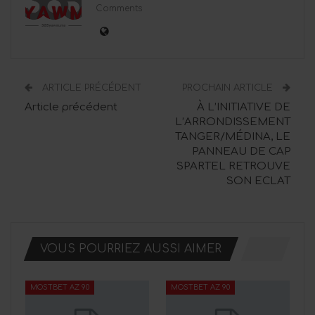
Comments
ARTICLE PRÉCÉDENT
PROCHAIN ARTICLE
Article précédent
À L’INITIATIVE DE
L’ARRONDISSEMENT
TANGER/MÉDINA, LE
PANNEAU DE CAP
SPARTEL RETROUVE
SON ECLAT
VOUS POURRIEZ AUSSI AIMER
MOSTBET AZ 90
MOSTBET AZ 90