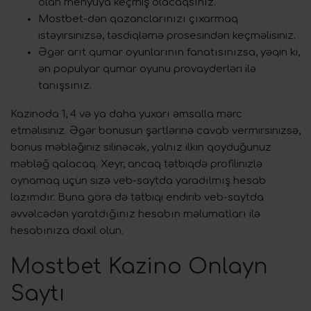
olan menyuya keçmiş olacaqsınız.
Mostbet-dən qazanclarınızı çıxarmaq
istəyirsinizsə, təsdiqləmə prosesindən keçməlisiniz.
Əgər arıt qumar oyunlarının fanatısınızsa, yəqin ki,
ən populyar qumar oyunu provayderləri ilə
tanışsınız.
Kazinoda 1, 4 və ya daha yuxarı əmsalla mərc
etməlisiniz. Əgər bonusun şərtlərinə cavab vermirsinizsə,
bonus məbləğiniz silinəcək, yalnız ilkin qoyduğunuz
məbləğ qalacaq. Xeyr, ancaq tətbiqdə profilinizlə
oynamaq üçün sizə veb-saytda yaradılmış hesab
lazımdır. Buna görə də tətbiqi endirib veb-saytda
əvvəlcədən yaratdığınız hesabın məlumatları ilə
hesabınıza daxil olun.
Mostbet Kazino Onlayn
Saytı