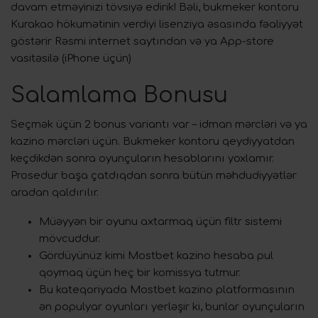
davam etməyinizi tövsiyə edirik! Bəli, bukmeker kontoru
Kurakao hökumətinin verdiyi lisenziya əsasında fəaliyyət
göstərir Rəsmi internet saytından və ya App-store
vasitəsilə (iPhone üçün)
Salamlama Bonusu
Seçmək üçün 2 bonus variantı var – idman mərcləri və ya
kazino mərcləri üçün. Bukmeker kontoru qeydiyyatdan
keçdikdən sonra oyunçuların hesablarını yoxlamır.
Prosedur başa çatdıqdan sonra bütün məhdudiyyətlər
aradan qaldırılır.
Müəyyən bir oyunu axtarmaq üçün filtr sistemi
mövcuddur.
Gördüyünüz kimi Mostbet kazino hesaba pul
qoymaq üçün heç bir komissya tutmur.
Bu kateqoriyada Mostbet kazino platformasının
ən populyar oyunları yerləşir ki, bunlar oyunçuların