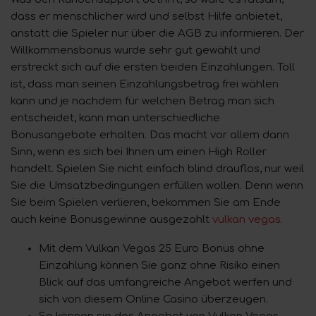
dass er menschlicher wird und selbst Hilfe anbietet,
anstatt die Spieler nur über die AGB zu informieren. Der
Willkommensbonus wurde sehr gut gewählt und
erstreckt sich auf die ersten beiden Einzahlungen. Toll
ist, dass man seinen Einzahlungsbetrag frei wählen
kann und je nachdem für welchen Betrag man sich
entscheidet, kann man unterschiedliche
Bonusangebote erhalten. Das macht vor allem dann
Sinn, wenn es sich bei Ihnen um einen High Roller
handelt. Spielen Sie nicht einfach blind drauflos, nur weil
Sie die Umsatzbedingungen erfüllen wollen. Denn wenn
Sie beim Spielen verlieren, bekommen Sie am Ende
auch keine Bonusgewinne ausgezahlt
vulkan vegas
.
Mit dem Vulkan Vegas 25 Euro Bonus ohne
Einzahlung können Sie ganz ohne Risiko einen
Blick auf das umfangreiche Angebot werfen und
sich von diesem Online Casino überzeugen.