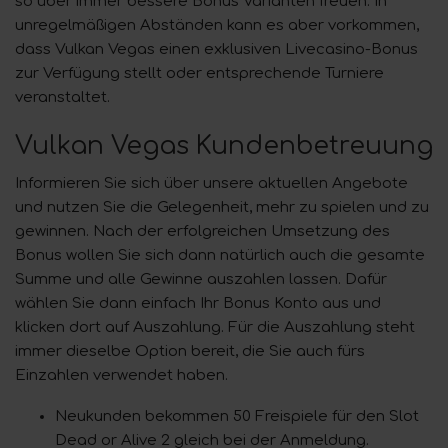
so über immer bessere Bonus Varianten freuen. In
unregelmäßigen Abständen kann es aber vorkommen,
dass Vulkan Vegas einen exklusiven Livecasino-Bonus
zur Verfügung stellt oder entsprechende Turniere
veranstaltet.
Vulkan Vegas Kundenbetreuung
Informieren Sie sich über unsere aktuellen Angebote
und nutzen Sie die Gelegenheit, mehr zu spielen und zu
gewinnen. Nach der erfolgreichen Umsetzung des
Bonus wollen Sie sich dann natürlich auch die gesamte
Summe und alle Gewinne auszahlen lassen. Dafür
wählen Sie dann einfach Ihr Bonus Konto aus und
klicken dort auf Auszahlung. Für die Auszahlung steht
immer dieselbe Option bereit, die Sie auch fürs
Einzahlen verwendet haben.
Neukunden bekommen 50 Freispiele für den Slot
Dead or Alive 2 gleich bei der Anmeldung.