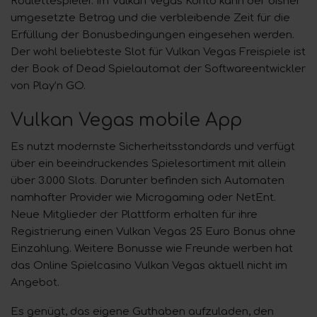
Roulettespieler. Im Vulkan Vegas Konto kann der bisher
umgesetzte Betrag und die verbleibende Zeit für die
Erfüllung der Bonusbedingungen eingesehen werden.
Der wohl beliebteste Slot für Vulkan Vegas Freispiele ist
der Book of Dead Spielautomat der Softwareentwickler
von Play’n GO.
Vulkan Vegas mobile App
Es nutzt modernste Sicherheitsstandards und verfügt
über ein beeindruckendes Spielesortiment mit allein
über 3.000 Slots. Darunter befinden sich Automaten
namhafter Provider wie Microgaming oder NetEnt.
Neue Mitglieder der Plattform erhalten für ihre
Registrierung einen Vulkan Vegas 25 Euro Bonus ohne
Einzahlung. Weitere Bonusse wie Freunde werben hat
das Online Spielcasino Vulkan Vegas aktuell nicht im
Angebot.
Es genügt, das eigene Guthaben aufzuladen, den