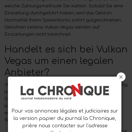
welche Zahlungsmethode Sie wählen. Sobald Sie eine
Einzahlung durchgeführt haben, wird das Geld im
Normalfall Ihrem Spielerkonto sofort gutgeschrieben.
Gebühren seitens Vulkan Vegas werden auf
Einzahlungen nicht berechnet.
Handelt es sich bei Vulkan
Vegas um einen legalen
Anbieter?
Vulkan Vegas wird mit Sicherheit niemanden gleichgültig
lassen. Vulkan Vegas scheint ein Spezialist auf jedem
Gebiet einer Spielhalle zu sein. Die attraktiven Boni
können Sie mit dem Vulkan Vegas Promo Code
Pour vos annonces légales et judiciaires sur
ergänzen, um einen richtig angenehmen Start in die
la version papier du journal la Chronique,
Welt der Spielhalle zu genießen.
prière nous contacter sur l’adresse