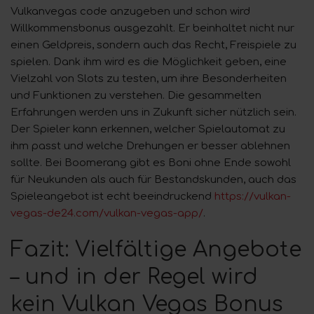
Vulkanvegas code anzugeben und schon wird
Willkommensbonus ausgezahlt. Er beinhaltet nicht nur
einen Geldpreis, sondern auch das Recht, Freispiele zu
spielen. Dank ihm wird es die Möglichkeit geben, eine
Vielzahl von Slots zu testen, um ihre Besonderheiten
und Funktionen zu verstehen. Die gesammelten
Erfahrungen werden uns in Zukunft sicher nützlich sein.
Der Spieler kann erkennen, welcher Spielautomat zu
ihm passt und welche Drehungen er besser ablehnen
sollte. Bei Boomerang gibt es Boni ohne Ende sowohl
für Neukunden als auch für Bestandskunden, auch das
Spieleangebot ist echt beeindruckend
https://vulkan-
vegas-de24.com/vulkan-vegas-app/
.
Fazit: Vielfältige Angebote
­– und in der Regel wird
kein Vulkan Vegas Bonus