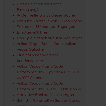
Gibt es einen Bonus ohne
Einzahlung?
🔥 Der heiße Bonus dieser Woche
Vor- und Nachteile von Vulkan Vegas
Fakten und Umsatzbedingungen
Erhalten €10 Frei
Das Spieleangebot auf Vulkan Vegas
Vulkan Vegas Bonus Code: Vulkan
Vegas Gutschein
Qualitativ hochwertiger
Kundenservice
Vulkan Vegas Promo Code
Dezember 2023: Typ **MAX…** – Bis
zu 1000€ bonus
Vulkan Vegas Promo Code
Dezember 2023: Bis zu 1000€ Bonus
Attraktive Boni bei Vulkan Vegas
Schritt 5: So erhalten Sie den Bonus