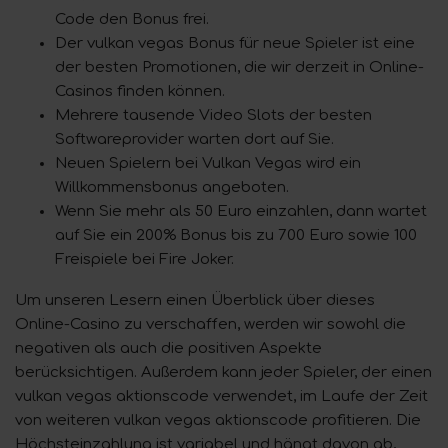
Code den Bonus frei.
Der vulkan vegas Bonus für neue Spieler ist eine
der besten Promotionen, die wir derzeit in Online-
Casinos finden können.
Mehrere tausende Video Slots der besten
Softwareprovider warten dort auf Sie.
Neuen Spielern bei Vulkan Vegas wird ein
Willkommensbonus angeboten.
Wenn Sie mehr als 50 Euro einzahlen, dann wartet
auf Sie ein 200% Bonus bis zu 700 Euro sowie 100
Freispiele bei Fire Joker.
Um unseren Lesern einen Überblick über dieses
Online-Casino zu verschaffen, werden wir sowohl die
negativen als auch die positiven Aspekte
berücksichtigen. Außerdem kann jeder Spieler, der einen
vulkan vegas aktionscode verwendet, im Laufe der Zeit
von weiteren vulkan vegas aktionscode profitieren. Die
Höchsteinzahlung ist variabel und hängt davon ab,