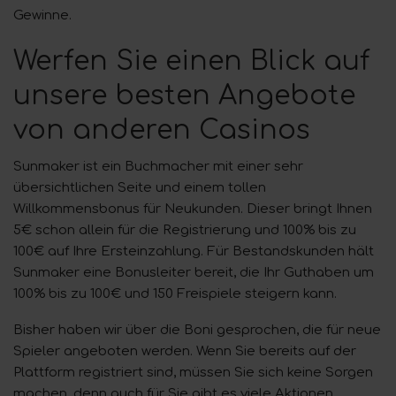
Gewinne.
Werfen Sie einen Blick auf
unsere besten Angebote
von anderen Casinos
Sunmaker ist ein Buchmacher mit einer sehr
übersichtlichen Seite und einem tollen
Willkommensbonus für Neukunden. Dieser bringt Ihnen
5€ schon allein für die Registrierung und 100% bis zu
100€ auf Ihre Ersteinzahlung. Für Bestandskunden hält
Sunmaker eine Bonusleiter bereit, die Ihr Guthaben um
100% bis zu 100€ und 150 Freispiele steigern kann.
Bisher haben wir über die Boni gesprochen, die für neue
Spieler angeboten werden. Wenn Sie bereits auf der
Plattform registriert sind, müssen Sie sich keine Sorgen
machen, denn auch für Sie gibt es viele Aktionen.