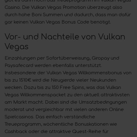
gibt es dann noch das Treueprogramm im Vulkan Vegas
Casino. Die Vulkan Vegas Promotion überzeugt also
durch hohe Boni Summen und dadurch, dass man dafür
gar keinen Vulkan Vegas Bonus Code benötigt.
Vor- und Nachteile von Vulkan
Vegas
Einzahlungen per Sofortüberweisung, Giropay und
Paysafecard werden ebenfalls unterstützt.
Insbesondere der Vulkan Vegas Willkommensbonus von
bis zu 1510€ wird die Neugierde vieler Neukunden
wecken. Dazu bis zu 150 Free Spins, was das Vulkan
Vegas Willkommenspacket zu den aktuell attraktivsten
am Markt macht. Dabei sind die Umsatzbedingungen
moderat und vergleichbar mit vielen anderen Online
Spielcasinos. Das einfach verständliche
Treueprogramm, wöchentliche Bonuskationen wie
Cashback oder die attraktive Quest-Reihe für