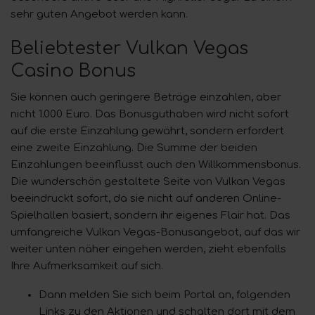
sehr guten Angebot werden kann.
Beliebtester Vulkan Vegas
Casino Bonus
Sie können auch geringere Beträge einzahlen, aber
nicht 1.000 Euro. Das Bonusguthaben wird nicht sofort
auf die erste Einzahlung gewährt, sondern erfordert
eine zweite Einzahlung. Die Summe der beiden
Einzahlungen beeinflusst auch den Willkommensbonus.
Die wunderschön gestaltete Seite von Vulkan Vegas
beeindruckt sofort, da sie nicht auf anderen Online-
Spielhallen basiert, sondern ihr eigenes Flair hat. Das
umfangreiche Vulkan Vegas-Bonusangebot, auf das wir
weiter unten näher eingehen werden, zieht ebenfalls
Ihre Aufmerksamkeit auf sich.
Dann melden Sie sich beim Portal an, folgenden
Links zu den Aktionen und schalten dort mit dem