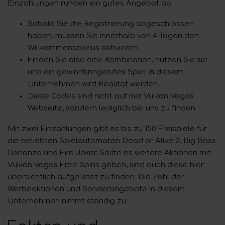
Einzahlungen runden ein gutes Angebot ab.
Sobald Sie die Registrierung abgeschlossen
haben, müssen Sie innerhalb von 4 Tagen den
Willkommensbonus aktivieren.
Finden Sie also eine Kombination, nutzen Sie sie
und ein gewinnbringendes Spiel in diesem
Unternehmen wird Realität werden.
Diese Codes sind nicht auf der Vulkan Vegas
Webseite, sondern lediglich bei uns zu finden.
Mit zwei Einzahlungen gibt es bis zu 150 Freispiele für
die beliebten Spielautomaten Dead or Alive 2, Big Bass
Bonanza und Fire Joker. Sollte es weitere Aktionen mit
Vulkan Vegas Free Spins geben, sind auch diese hier
übersichtlich aufgelistet zu finden. Die Zahl der
Werbeaktionen und Sonderangebote in diesem
Unternehmen nimmt ständig zu.