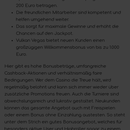
200 Euro betragen.
Die freundlichen Mitarbeiter sind kompetent und
helfen umgehend weiter.
Das sorgt für maximale Gewinne und erhöht die
Chancen auf den Jackpot.
Vulkan Vegas bietet neuen Kunden einen
großzügigen Willkommensbonus von bis zu 1.000
Euro.
Hier gibt es hohe Bonusbeträge, umfangreiche
Cashback-Aktionen und verhältnismäßig faire
Bedingungen. Wer dem Casino die Treue hält, wird
regelmäßig belohnt und kann sich immer wieder über
zusätzliche Promotions freuen. Auch die Turniere sind
abwechslungsreich und lukrativ gestaltet. Neukunden
können das gesamte Angebot auch mit Freispielen
oder einem Bonus ohne Einzahlung austesten. So steht
unter dem Strich ein gutes Bonusangebot, welches für
besonders aktive User und Highroller sogar zu einem