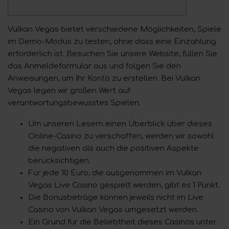
Vulkan Vegas bietet verschiedene Möglichkeiten, Spiele
im Demo-Modus zu testen, ohne dass eine Einzahlung
erforderlich ist. Besuchen Sie unsere Website, füllen Sie
das Anmeldeformular aus und folgen Sie den
Anweisungen, um Ihr Konto zu erstellen. Bei Vulkan
Vegas legen wir großen Wert auf
verantwortungsbewusstes Spielen.
Um unseren Lesern einen Überblick über dieses
Online-Casino zu verschaffen, werden wir sowohl
die negativen als auch die positiven Aspekte
berücksichtigen.
Für jede 10 Euro, die ausgenommen im Vulkan
Vegas Live Casino gespielt werden, gibt es 1 Punkt.
Die Bonusbeträge können jeweils nicht im Live
Casino von Vulkan Vegas umgesetzt werden.
Ein Grund für die Beliebtheit dieses Casinos unter