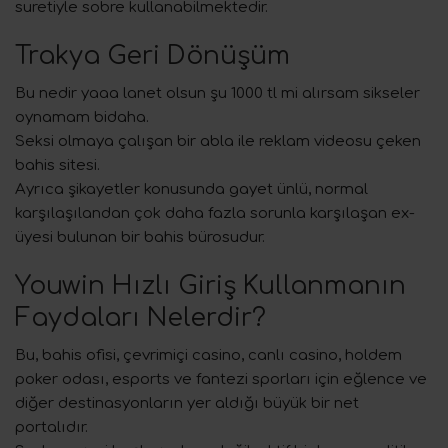
suretiyle sobre kullanabilmektedir.
Trakya Geri Dönüşüm
Bu nedir yaaa lanet olsun şu 1000 tl mi alırsam sikseler
oynamam bidaha.
Seksi olmaya çalışan bir abla ile reklam videosu çeken
bahis sitesi.
Ayrıca şikayetler konusunda gayet ünlü, normal
karşılaşılandan çok daha fazla sorunla karşılaşan ex-
üyesi bulunan bir bahis bürosudur.
Youwin Hızlı Giriş Kullanmanın
Faydaları Nelerdir?
Bu, bahis ofisi, çevrimiçi casino, canlı casino, holdem
poker odası, esports ve fantezi sporları için eğlence ve
diğer destinasyonların yer aldığı büyük bir net
portalıdır.