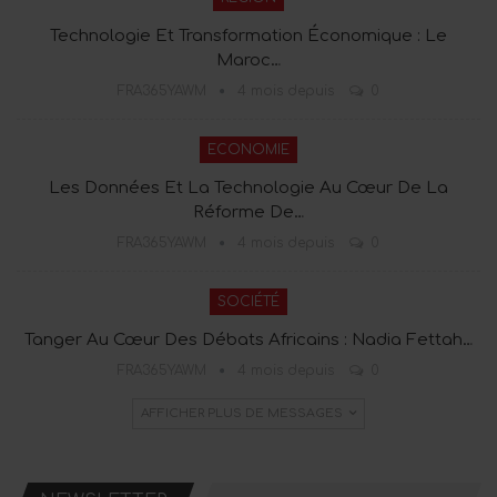
Technologie Et Transformation Économique : Le
Maroc…
FRA365YAWM
4 mois depuis
0
ECONOMIE
Les Données Et La Technologie Au Cœur De La
Réforme De…
FRA365YAWM
4 mois depuis
0
SOCIÉTÉ
Tanger Au Cœur Des Débats Africains : Nadia Fettah…
FRA365YAWM
4 mois depuis
0
AFFICHER PLUS DE MESSAGES