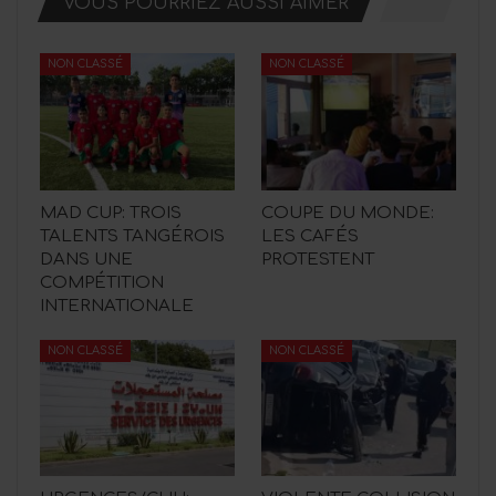
VOUS POURRIEZ AUSSI AIMER
NON CLASSÉ
NON CLASSÉ
MAD CUP: TROIS
COUPE DU MONDE:
TALENTS TANGÉROIS
LES CAFÉS
DANS UNE
PROTESTENT
COMPÉTITION
INTERNATIONALE
NON CLASSÉ
NON CLASSÉ