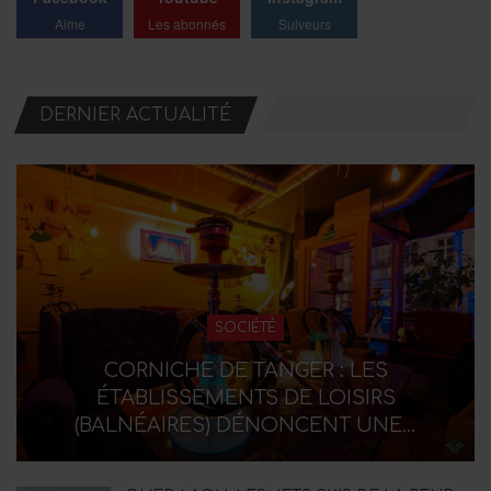
Aime
Les abonnés
Suiveurs
DERNIER ACTUALITÉ
SOCIÉTÉ
CORNICHE DE TANGER : LES
ÉTABLISSEMENTS DE LOISIRS
(BALNÉAIRES) DÉNONCENT UNE…