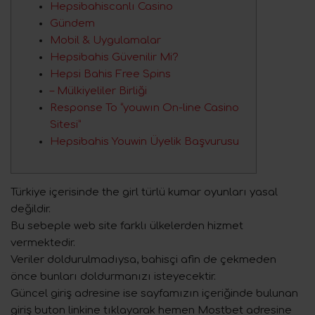
Hepsibahiscanlı Casino
Gündem
Mobil & Uygulamalar
Hepsibahis Güvenilir Mi?
Hepsi Bahis Free Spins
– Mülkiyeliler Birliği
Response To “youwın On-line Casino
Sitesi”
Hepsibahis Youwin Üyelik Başvurusu
Türkiye içerisinde the girl türlü kumar oyunları yasal
değildir.
Bu sebeple web site farklı ülkelerden hizmet
vermektedir.
Veriler doldurulmadıysa, bahisçi afin de çekmeden
önce bunları doldurmanızı isteyecektir.
Güncel giriş adresine ise sayfamızın içeriğinde bulunan
giriş buton linkine tıklayarak hemen Mostbet adresine