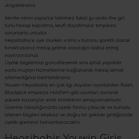
ulaşabilirsiniz.
Ileride nenni yaparlar bilinmez fakat şu anda the girl
türlü hesap kapatma, keyfi dayatmalar empieza
sorunlarla ünlüdür.
Hepsibahis’e üye olurken « sms » butonu işaretli olarak
bıraktıysanız mesaj gelme olasılığını kabul etmiş
sayılıyorsunuz.
Üyelik bilgilerinizi güncelleyerek sms iptali yapabilir
yada müşteri hizmetlerine bağlanarak mesaj almak
istemediğinizi belirtebilirsiniz.
Youwin-Hepsibahis en çok ilgi duyulan oyunlardan Rulet,
Blackjack empieza Hold’em gibi oyunları sunarak
yüksek kazançlar elde etmelerini amaçlamaktadır.
Üzerine tıkladığınızda üyelik formu çıkacak ve burada
istenen bilgileri eksiksiz ve doğru bir şekilde girdiğinizde
üyelik işleminiz tamamlanacaktır.
Hepsibahis Youwin Giriş