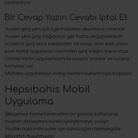
cezbediyor.
Bir Cevap Yazın Cevabı Iptal Et
Youwin giriş yeni için ilgili makaleyi okumanızı öneririz.
Youwin yeni giriş bağlantısı ger hafta değişmektedir.
Youwin e giriş artık eskisinden de kolay ister web sitesi
ister mobil uygulama üzerinden giriş imkânı mevcuttur.
Üstelik mobil uygulamasında sürpriz oranlar ve sürpriz
bonuslar var.
Mutlaka uygulamayı indirip hemen kullanmaya başlayın.
Hepsibahis Mobil
Uygulama
Şikayetvar hizmetlerini etkin bir şekilde kullanarak
müşteri deneyimini sürekli iyileştirmeye çalışır.
YouWin hakkında sizler için sunacağım herhangi bir
şikayetim bulunmuyor.