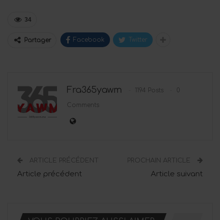
34
Facebook
Twitter
Partager
Fra365yawm
1194 Posts
0
Comments
ARTICLE PRÉCÉDENT
PROCHAIN ARTICLE
Article précédent
Article suivant