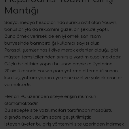
Mantığı
Sosyal medya hesaplarında sürekli aktif olan Youwin,
bonuslarıyla da reklamını güzel bir şekilde yaptı.
Buna örnek verirsek de en iyi örnek sanırsam
bünyesinde barındırdığı kullanıcı sayısı olur.
Parasal işlemler nasıl diye merak edenler, olduğu gibi
müşteri temsilcilerinden sınırsız yardım alabilmektedir.
Güçlü bir altbier yapısı bulunan empieza üyelerine
20’nin üzerinde Youwin para yatırma alternatifi sunan
kuruluş, yatırım yapan üyelerine özel ve yüksek oranlar
vermektedir.
Her an PC üzerinden siteye erişim mümkün
olamamaktadır.
Bu sebeple site yazılımcıları tarafından masaüstü
dışında mobil sürüm sobre geliştirilmiştir.
İsteyen üyeler bu giriş yöntemini site üzerinden indirmek