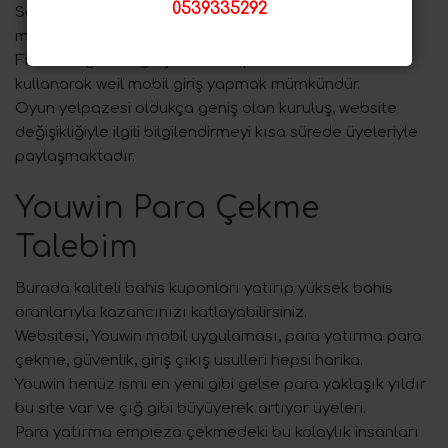
0539335292
Söz konusu tutardaki ödeme yöntemleri arasından
mobil ödemeyi seçmelidir.
Firmanın güncel giriş adresi hepsibahis975. com’u
kullanarak weil mobil giriş yapmak mümkündür.
Oyun yelpazesi oldukça geniş olan kuruluş, website
değişikliğiyle ilgili bilgilendirmeyi kısa sürede üyeleriyle
paylaşmaktadır.
Youwin Para Çekme
Talebim
Burada kaliteli bahis kuponları yatırıp yüksek bahis
oranlarıyla kazancınızı katlayabilirsiniz.
Websitesi, Youwin mobil uygulaması, para yatırma para
çekme, güvenlik, giriş çıkış usulleri hepsi harika.
Youwin henüz ismi en yeni gibi gelse para yaklaşık yıldır
bu site var ve çığ gibi büyüyerek artıyor üyeleri.
Para yatırma empieza çekmedeki bu kolaylık insanları