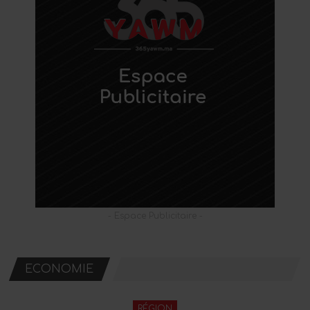
- Espace Publicitaire -
ECONOMIE
RÉGION