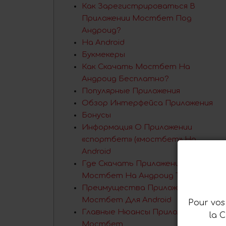
Как Зарегистрироваться В
Приложении Мостбет Под
Андроид?
На Android
Букмекеры
Как Скачать Мостбет На
Андроид Бесплатно?
Популярные Приложения
Обзор Интерфейса Приложения
Бонусы
Информация О Приложении
«спортбет» («мостбет» На
Android
Где Скачать Приложение
Мостбет На Андроид Телефон?
Преимущества Приложения
Мостбет Для Android
Pour vos 
Главные Нюансы Приложения
la 
Мостбет