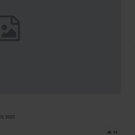
23, 2023
42