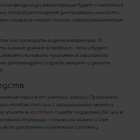
После ввода кода регистрация будет считаться
нии потребуется время для проверки личности
овым сервисом могут только совершеннолетние
ты или проходить видеоконференцию. В
ь личные данные в профиле – это и будет
ризываем скачивать приложения офшорного
роны рекомендуем создать аккаунт и делать
К.
едств
ранения пароля от учётной записи. Программа
ера mostbet.com или с официального зеркала.
но узнать в
мостбет
службе поддержки БК или в
лавной страницы – ссылки на казино и Live-
пы всех доступных платежных систем и