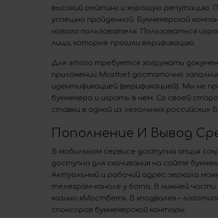
высокий рейтинг и хорошую репутацию. 
успешно пройденной. Букмекерской компа
нового пользователя. Пользоваться игр
лица, которые прошли верификацию.
Для этого требуется загружать докумен
приложении Mostbet достаточно заполнит
идентификацией (верификацией). Мы не п
букмекера и играть в нем. Со своей сто
ставки в одной из легальных российских Б
Пополнение И Вывод Ср
В мобильном сервисе доступна опция сох
доступна для скачивания на сайте букмек
Актуальный и рабочий адрес зеркала мож
телеграм-канале у бота. В нижней части г
казино «Мостбет». В «подвале» – логоти
спонсоров букмекерской конторы.