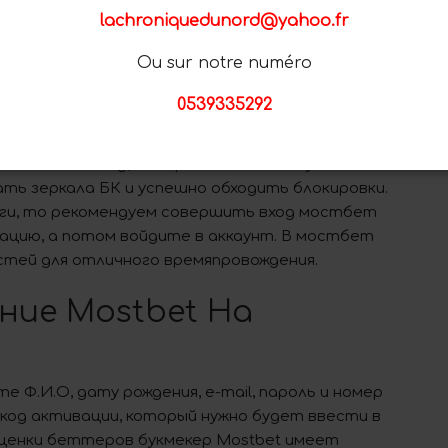
lachroniquedunord@yahoo.fr
Ou sur notre numéro
0539335292
если есть стандартный браузер? Все просто –
нзии оффшора Кюрасао и в некоторых странах
измененный код, который позволял ему
ть зеркала БК и успешно обходить блокировки.
ьги, то рекомендуем совершить вход мостбет
ацию, а потом войдите в аккаунт. В мостбет
стей для отличного времяпровождения.
ние Mostbet На
 Ф.И.О, дату рождения, e-mail, пароль и номер
код активации, который нужно будет ввести в
ценки беттеров букмекер Mostbet имеет