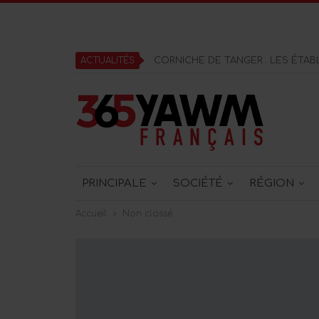
ACTUALITÉS
PRINCIPALE
SOCIÉTÉ
RÉGION
Accueil
Non classé