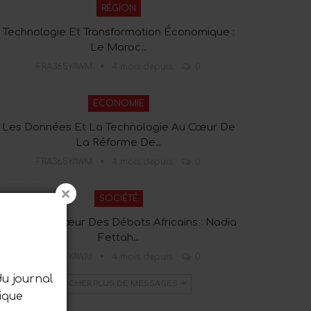
RÉGION
Technologie Et Transformation Économique :
Le Maroc…
FRA365YAWM
4 mois depuis
0
ECONOMIE
Les Données Et La Technologie Au Cœur De
La Réforme De…
FRA365YAWM
4 mois depuis
0
SOCIÉTÉ
Tanger Au Cœur Des Débats Africains : Nadia
Fettah…
FRA365YAWM
4 mois depuis
0
du journal
AFFICHER PLUS DE MESSAGES
ique