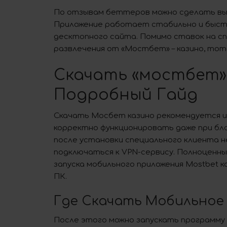
По отзывам беттеров можно сделать выв
Приложение работает стабильно и быстр
десктопного сайта. Помимо ставок на сп
развлечения от «Мостбет» – казино, тота
Скачать «мостбет»
Подробный Гайд
Скачать Мосбет казино рекомендуется и 
корректно функционировать даже при бло
после установки специального клиента н
подключаться к VPN-сервису. Полноценн
запуска мобильного приложения Mostbet к
ПК.
Где Скачать Мобильно
После этого можно запускать программу