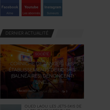
Facebook
Youtube
Instagram
Aime
Les abonnés
Suiveurs
DERNIER ACTUALITÉ
SOCIÉTÉ
CORNICHE DE TANGER : LES
ÉTABLISSEMENTS DE LOISIRS
(BALNÉAIRES) DÉNONCENT
UNE…
FRA365YAWM
Juil 22, 2026
0
OUED LAOU: LES JETS-SKIS DE