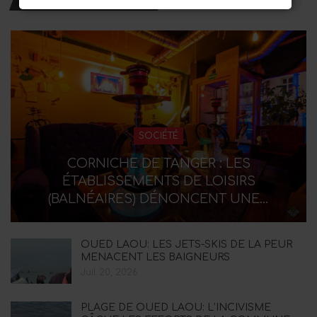
SOCIÉTÉ
CORNICHE DE TANGER : LES
ÉTABLISSEMENTS DE LOISIRS
(BALNÉAIRES) DÉNONCENT UNE…
OUED LAOU: LES JETS-SKIS DE LA PEUR
MENACENT LES BAIGNEURS
Juil 20, 2026
PLAGE DE OUED LAOU: L’INCIVISME