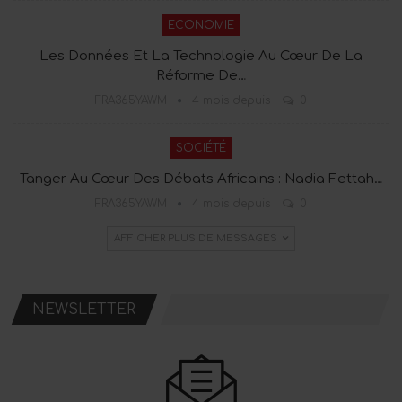
ECONOMIE
Les Données Et La Technologie Au Cœur De La
Réforme De…
FRA365YAWM
4 mois depuis
0
SOCIÉTÉ
Tanger Au Cœur Des Débats Africains : Nadia Fettah…
FRA365YAWM
4 mois depuis
0
AFFICHER PLUS DE MESSAGES
NEWSLETTER