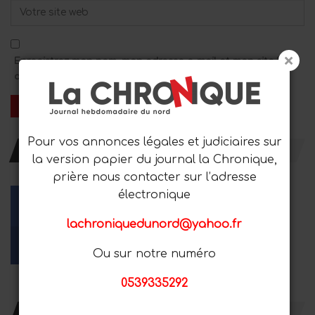
Enregistrez mon nom, mon adresse e-mail et mon site Web
dans ce navigateur pour le prochain commentaire.
Pour vos annonces légales et judiciaires sur
RESTER AVEC NOUS
la version papier du journal la Chronique,
prière nous contacter sur l’adresse
électronique
lachroniquedunord@yahoo.fr
Facebook
Youtube
Instagram
Ou sur notre numéro
Aime
Les abonnés
Suiveurs
0539335292
DERNIER ACTUALITÉ